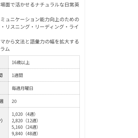
活場面で活かせるナチュラルな日常英
コミュニケーション能力向上のための
グ・リスニング・リーディング・ライ
ーマから文法と語彙力の幅を拡大する
グラム
16歳以上
間
1週間
毎週月曜日
週
20
1,020（4週）
P）
2,820（12週）
5,160（24週）
9,840（48週）