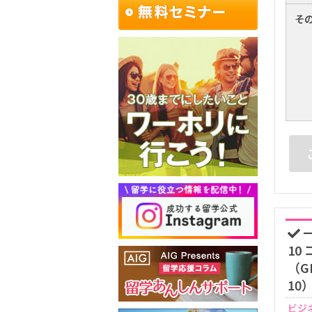
そ
一
10
（GE
10
ビジ