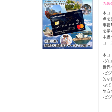
ため
本コ
点を
事管
を学
中級
コー
本コ
-グ
世界
-ビ
的な
-よ
め方
-ビ