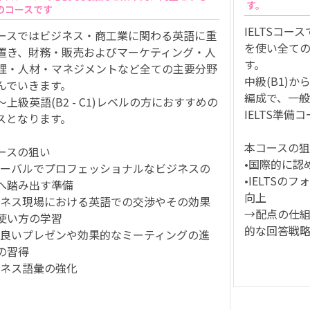
す。
のコースです
IELTSコ
ースではビジネス・商工業に関わる英語に重
を使い全ての
置き、財務・販売およびマーケティング・人
す。
理・人材・マネジメントなど全ての主要分野
中級(B1)か
んでいきます。
編成で、一般
～上級英語(B2 - C1)レベルの方におすすめの
IELTS準
スとなります。
本コースの
ースの狙い
•国際的に認
ローバルでプロフェッショナルなビジネスの
•IELTS
へ踏み出す準備
向上
ジネス現場における英語での交渉やその効果
→配点の仕
使い方の学習
的な回答戦
り良いプレゼンや効果的なミーティングの進
の習得
ジネス語彙の強化