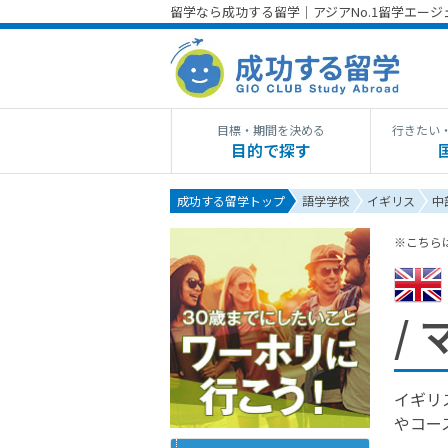
留学なら成功する留学｜アジアNo.1留学エー
目標・期間を決める
行きたい
目的で探す
成功する留学トップ
語学学校
イギリス
中
※こちら
/
イギリ
やコー