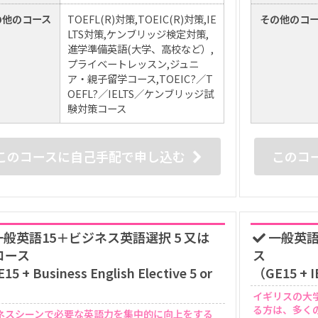
の他のコース
TOEFL(R)対策,TOEIC(R)対策,IE
その他のコ
LTS対策,ケンブリッジ検定対策,
進学準備英語(大学、高校など）,
プライベートレッスン,ジュニ
ア・親子留学コース,TOEIC?／T
OEFL?／IELTS／ケンブリッジ試
験対策コース
このコースに自己手配で申し込む
このコ
般英語15＋ビジネス英語選択 5 又は
一般英語 1
 コース
ス
15 + Business English Elective 5 or
（GE15 + IE
）
イギリスの大
る方は、多くの
ネスシーンで必要な英語力を集中的に向上をする