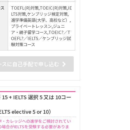
ース
TOEFL(R)対策,TOEIC(R)対策,IE
LTS対策,ケンブリッジ検定対策,
進学準備英語(大学、高校など）,
プライベートレッスン,ジュニ
ア・親子留学コース,TOEIC?／T
OEFL?／IELTS／ケンブリッジ試
験対策コース
ースに自己手配で申し込む
5 + IELTS 選択 5 又は 10コー
LTS elective 5 or 10）
学・カレッジへの進学をご検討されてい
場合がIELTSを受験する必要がありま