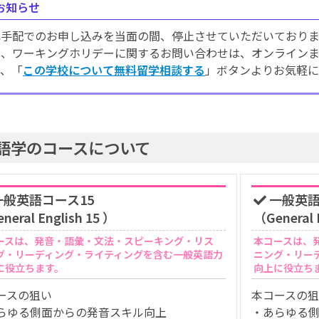
お知らせ
己手配でのお申し込みを当面の間、停止させていただいておりま
学、ワーキングホリデーに関するお問い合わせは、オンライン
で、「
この学校について無料留学相談する
」ボタンよりお気軽に
語学のコースについて
般英語コース15
一般英語
neral English 15 ）
（General 
ースは、発音・語彙・文法・スピーキング・リス
本コースは、
グ・リーディング・ライティングを含む一般英語力
ニング・リー
に役立ちます。
向上に役立ち
ースの狙い
本コースの
らゆる側面からの発音スキル向上
・あらゆる