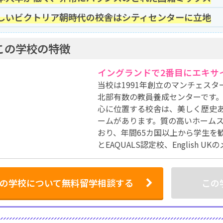
しいビクトリア朝時代の校舎はシティセンターに立地
この学校の特徴
イングランドで2番目にエキサ
当校は1991年創立のマンチェス
北部有数の教員養成センターです
心に位置する校舎は、美しく歴史あ
ームがあります。質の高いホーム
おり、年間65カ国以上から学生を
とEAQUALS認定校、English U
の学校について無料留学相談する
この