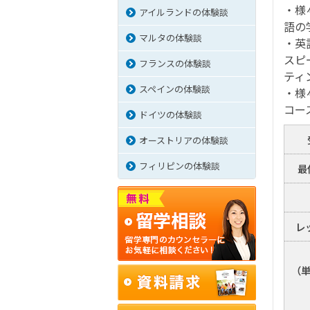
・様
アイルランドの体験談
語の
マルタの体験談
・英
スピ
フランスの体験談
ティ
スペインの体験談
・様
コー
ドイツの体験談
オーストリアの体験談
フィリピンの体験談
最
レ
（単