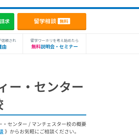
留学相談
料請求
無料
が信頼され
留学ワーホリを考え始めたら
理由
無料
説明会・セミナー
ィー・センター
校
・センター / マンチェスター校の概要
談
》からお気軽にご相談ください。