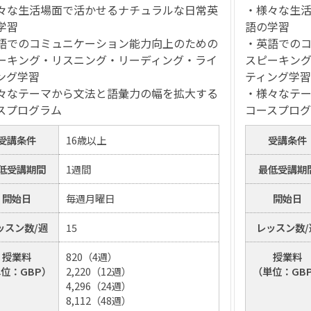
々な生活場面で活かせるナチュラルな日常英
・様々な生
学習
語の学習
語でのコミュニケーション能力向上のための
・英語での
ーキング・リスニング・リーディング・ライ
スピーキン
ング学習
ティング学習
々なテーマから文法と語彙力の幅を拡大する
・様々なテ
スプログラム
コースプロ
受講条件
16歳以上
受講条件
低受講期間
1週間
最低受講期
開始日
毎週月曜日
開始日
ッスン数/週
15
レッスン数/
授業料
820（4週）
授業料
位：GBP）
2,220（12週）
（単位：GB
4,296（24週）
8,112（48週）