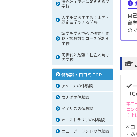
海外進学準備におすすめの
学校
自
大学生におすすめ！休学・
留
認定留学できる学校
の
語学を学んで形に残す！資
格・試験対策コースがある
学校
同世代と勉強！社会人向け
の学校
体験談・口コミ TOP
一
アメリカの体験談
（Ge
カナダの体験談
本コ
イギリスの体験談
ニン
向上
オーストラリアの体験談
本コ
ニュージーランドの体験談
・あ