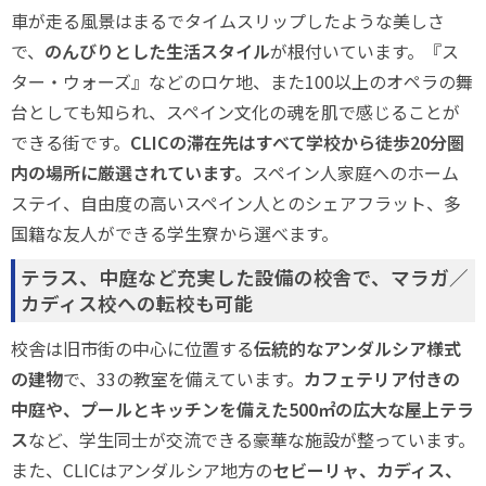
車が走る風景はまるでタイムスリップしたような美しさ
で、
のんびりとした生活スタイル
が根付いています。『ス
ター・ウォーズ』などのロケ地、また100以上のオペラの舞
台としても知られ、スペイン文化の魂を肌で感じることが
できる街です。
CLICの滞在先はすべて学校から徒歩20分圏
内の場所に厳選されています。
スペイン人家庭へのホーム
ステイ、自由度の高いスペイン人とのシェアフラット、多
国籍な友人ができる学生寮から選べます。
テラス、中庭など充実した設備の校舎で、マラガ／
カディス校への転校も可能
校舎は旧市街の中心に位置する
伝統的なアンダルシア様式
の建物
で、33の教室を備えています。
カフェテリア付きの
中庭や、プールとキッチンを備えた500㎡の広大な屋上テラ
ス
など、学生同士が交流できる豪華な施設が整っています。
また、CLICはアンダルシア地方の
セビーリャ、カディス、