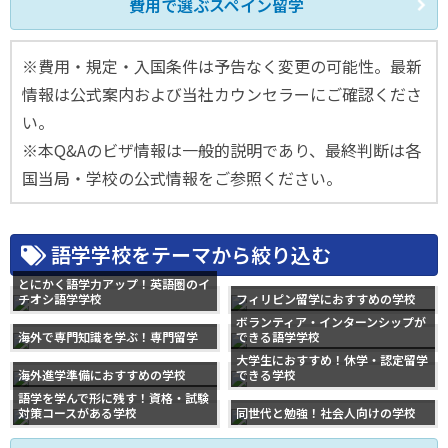
費用で選ぶスペイン留学
※費用・規定・入国条件は予告なく変更の可能性。最新
情報は公式案内および当社カウンセラーにご確認くださ
い。
※本Q&Aのビザ情報は一般的説明であり、最終判断は各
国当局・学校の公式情報をご参照ください。
語学学校をテーマから絞り込む
とにかく語学力アップ！英語圏のイ
チオシ語学学校
フィリピン留学におすすめの学校
ボランティア・インターンシップが
海外で専門知識を学ぶ！専門留学
できる語学学校
大学生におすすめ！休学・認定留学
海外進学準備におすすめの学校
できる学校
語学を学んで形に残す！資格・試験
対策コースがある学校
同世代と勉強！社会人向けの学校