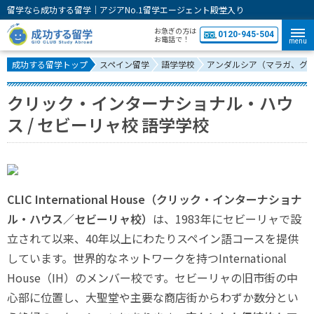
留学なら成功する留学｜アジアNo.1留学エージェント殿堂入り
お急ぎの方は
0120-945-504
お電話で！
menu
成功する留学トップ
スペイン留学
語学学校
アンダルシア（マラガ、グ
クリック・インターナショナル・ハウ
ス / セビーリャ校 語学学校
CLIC International House（クリック・インターナショナ
ル・ハウス／セビーリャ校）
は、1983年にセビーリャで設
立されて以来、40年以上にわたりスペイン語コースを提供
しています。世界的なネットワークを持つInternational
House（IH）のメンバー校です。セビーリャの旧市街の中
心部に位置し、大聖堂や主要な商店街からわずか数分とい