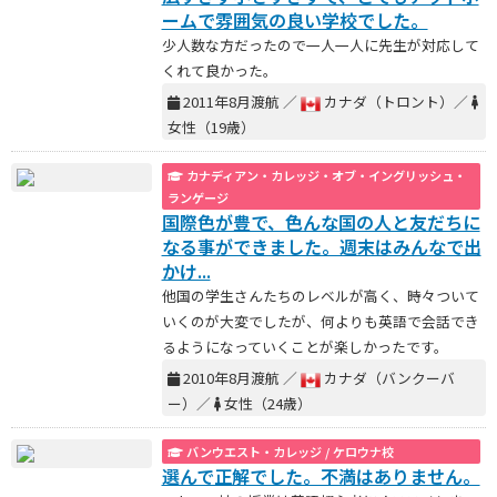
ームで雰囲気の良い学校でした。
少人数な方だったので一人一人に先生が対応して
くれて良かった。
2011年8月渡航 ／
カナダ（トロント）／
女性（19歳）
カナディアン・カレッジ・オブ・イングリッシュ・
ランゲージ
国際色が豊で、色んな国の人と友だちに
なる事ができました。週末はみんなで出
かけ...
他国の学生さんたちのレベルが高く、時々ついて
いくのが大変でしたが、何よりも英語で会話でき
るようになっていくことが楽しかったです。
2010年8月渡航 ／
カナダ（バンクーバ
ー）／
女性（24歳）
バンウエスト・カレッジ / ケロウナ校
選んで正解でした。不満はありません。