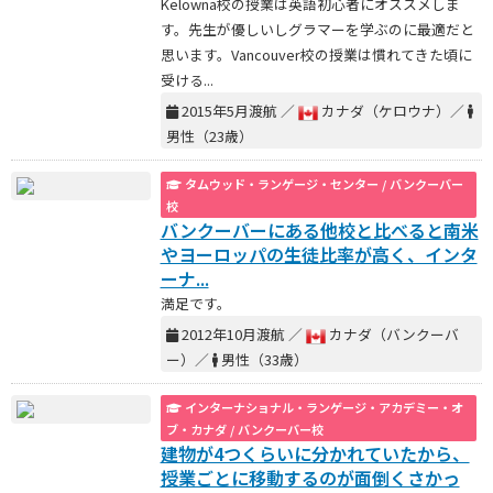
Kelowna校の授業は英語初心者にオススメしま
す。先生が優しいしグラマーを学ぶのに最適だと
思います。Vancouver校の授業は慣れてきた頃に
受ける...
2015年5月渡航 ／
カナダ（ケロウナ）／
男性（23歳）
タムウッド・ランゲージ・センター / バンクーバー
校
バンクーバーにある他校と比べると南米
やヨーロッパの生徒比率が高く、インタ
ーナ...
満足です。
2012年10月渡航 ／
カナダ（バンクーバ
ー）／
男性（33歳）
インターナショナル・ランゲージ・アカデミー・オ
ブ・カナダ / バンクーバー校
建物が4つくらいに分かれていたから、
授業ごとに移動するのが面倒くさかっ