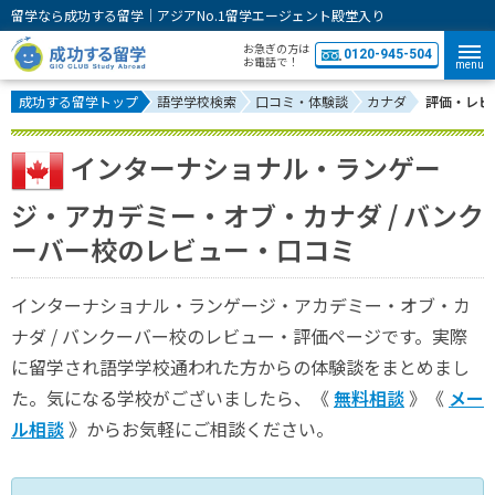
留学なら成功する留学｜アジアNo.1留学エージェント殿堂入り
お急ぎの方は
0120-945-504
お電話で！
menu
成功する留学トップ
語学学校検索
口コミ・体験談
カナダ
評価・レビ
インターナショナル・ランゲー
ジ・アカデミー・オブ・カナダ / バンク
ーバー校のレビュー・口コミ
インターナショナル・ランゲージ・アカデミー・オブ・カ
ナダ / バンクーバー校のレビュー・評価ページです。実際
に留学され語学学校通われた方からの体験談をまとめまし
た。気になる学校がございましたら、《
無料相談
》《
メー
ル相談
》からお気軽にご相談ください。