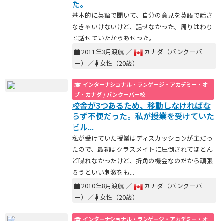
た。
基本的に英語で聞いて、自分の意見を英語で話さ
なきゃいけないけど、話せなかった。周りはわり
と話せていたからあせった。
2011年3月渡航 ／
カナダ（バンクーバ
ー）／
女性（20歳）
インターナショナル・ランゲージ・アカデミー・オ
ブ・カナダ / バンクーバー校
校舎が3つあるため、移動しなければな
らず不便だった。私が授業を受けていた
ビル...
私が受けていた授業はディスカッションが主だっ
たので、最初はクラスメイトに圧倒されてほとん
ど喋れなかったけど、折角の機会なのだから頑張
ろうといい刺激をも...
2010年8月渡航 ／
カナダ（バンクーバ
ー）／
女性（20歳）
インターナショナル・ランゲージ・アカデミー・オ