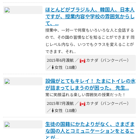
ほとんどがブラジル人、韓国人、日本人
ですが、授業内容や学校の雰囲気からし
て、...
授業中、一対一で何度もいろいろな人と会話する
ので、その国の習慣などを知ることができます 同
じレベル内なら、いつでもクラスを変えることが
できます、それ...
2015年6月渡航 ／
カナダ（バンクーバー）
／
女性（18歳）
設備がとてもキレイ！ たまにトイレの水
が詰まってしまうのが困った。 先生...
常に笑顔溢れる楽しい雰囲気の授業だった！
2015年7月渡航 ／
カナダ（バンクーバー）
／
女性（18歳）
生徒の国籍にかたよりがなく、さまざま
な国の人とコミュニケーションをとるこ
とが...