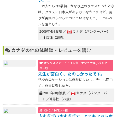
い。...
日本人だらけ!!最初、かなり上のクラスだったとき
は、クラスに日本人があまりいなかったけど、周
りが英語ぺらぺらでついていけなくて、一つレベ
ルを落とした。...
2009年4月渡航 ／
カナダ（バンクーバー）
／
女性（20歳）
カナダの他の体験談・レビューを読む
オックスフォード・インターナショナル / バンクー
バー校
先生が面白く、たのしかったです。
学校のロケーションは非常によいし、先生も面白
く、非常に楽しめた。
2010年8月渡航 ／
カナダ（バンクーバ
ー）／
男性（22歳）
OHC / トロント校
広すぎず小さすぎずで、とてもアットホ