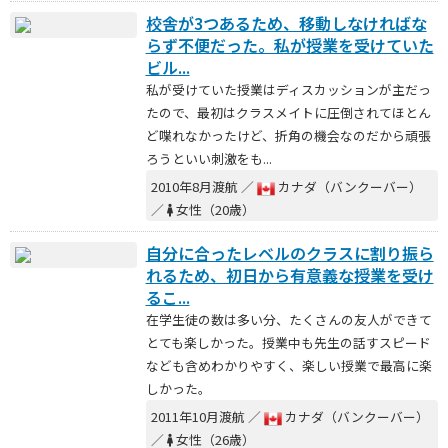
校舎が3つあるため、移動しなければな
らず不便だった。私が授業を受けていた
ビル...
私が受けていた授業はディスカッションが主だっ
たので、最初はクラスメイトに圧倒されてほとん
ど喋れなかったけど、折角の機会なのだから頑張
ろうといい刺激をも...
2010年8月渡航 ／
カナダ（バンクーバー）
／
女性（20歳）
自分に合ったレベルのクラスに割り振ら
れるため、初日から有意義な授業を受け
るこ...
在学生徒の数は多い分、たくさんの友人ができて
とても楽しかった。授業中も先生の話すスピード
なども含めわかりやすく、楽しい授業で最高に楽
しかった。
2011年10月渡航 ／
カナダ（バンクーバー）
／
女性（26歳）