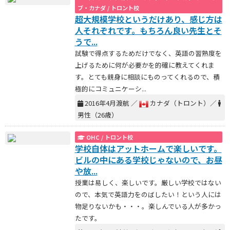
ブ・カナダ / トロント校
超大規模学校というだけあり、感じ方は
人それぞれです。もちろん良い先生とそ
うで...
試験で得点するためだけでなく、英語の習熟度を
上げるために何が必要かを的確に教えてくれま
す。とても親身に相談にものってくれるので、積
極的にコミュニケーシ...
2016年4月渡航 ／
カナダ（トロント）／
男性（26歳）
OHC / トロント校
学校自体はアットホームで楽しいです。
ビルの中にある学校じゃないので、お昼
や放...
授業は易しく、楽しいです。厳しい学校ではない
ので、本気で英語力をのばしたい！という人には
物足りないかも・・・。楽しんでいる人が多かっ
たです。