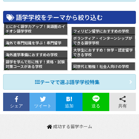
語学学校をテーマから絞り込む
とにかく語学力アップ！英語圏のイ
チオシ語学学校
フィリピン留学におすすめの学校
ボランティア・インターンシップが
海外で専門知識を学ぶ！専門留学
できる語学学校
大学生におすすめ！休学・認定留学
海外進学準備におすすめの学校
できる学校
語学を学んで形に残す！資格・試験
対策コースがある学校
同世代と勉強！社会人向けの学校
テーマで選ぶ語学学校特集
シェア
ツイート
追加
共有
送る
成功する留学ホーム