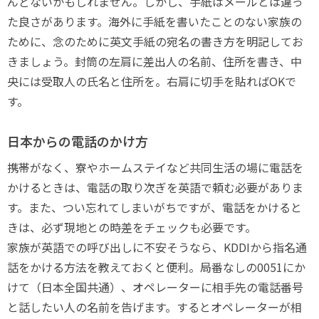
んどないかもしれません。しかし、手紙はメールとは違っ
た良さがあります。海外に手紙を書いたことのない家族の
ために、念のために英文手紙の宛名の書き方を明記してお
きましょう。封筒の左肩に差出人の名前、住所を書き、中
央には受取人の氏名と住所を。右肩に切手を貼ればOKで
す。
日本からの電話のかけ方
携帯がなく、寮やホームステイなど共同生活の場に電話を
かけるときは、電話の取り次ぎを英語で頼む必要がありま
す。また、つい忘れてしまいがちですが、電話をかけると
きは、必ず現地との時差をチェックも必要です。
家族が英語での呼び出しに不安そうなら、KDDIから指名通
話をかける方法を教えておくと便利。局番なしの0051にか
けて（日本全国共通）、オペレーターに相手先の電話番号
と話したい人の名前を告げます。するとオペレーターが相