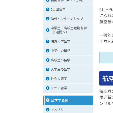
6月～
2ヵ国留学
になれ
海外インターンシップ
航空券
中学生・高校生短期留学
（1週間〜）
一般的
空券を
海外大学留学
中学生の留学
高校生の留学
大学生の留学
航
社会人留学
シニア留学
航空券
規運賃
留学する国
ンセル
アメリカ