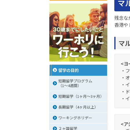
マ
残念な
香港や
マ
<ヨ
留学の目的
・フ
・オ
短期留学プログラム
・イ
（1～4週間）
・ド
短期留学（1ヶ月～3ヶ月）
・イ
長期留学（4ヶ月以上）
ワーキングホリデー
<ア
２ヶ国留学