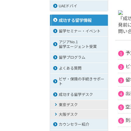
UAEドバイ
『成
成功する留学情報
発前
問い
留学セミナー・イベント
アジアNo.1
留学エージェント受賞
予
留学プログラム
ビ
よくある質問
ビザ・保険の手続きサポー
留
ト
出
成功する留学デスク
東京デスク
空
大阪デスク
到
カウンセラー紹介