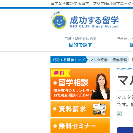
留学なら成功する留学｜アジアNo.1留学エー
目標・期間を決める
行きたい
目的で探す
成功する留学トップ
マルタ留学
留学準備
マ
マルタ
です。