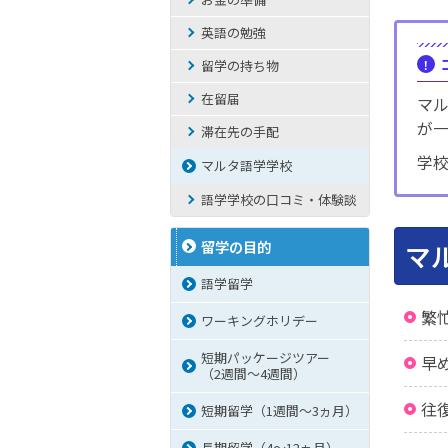
英語の勉強
留学の持ち物
在留届
マ
が
滞在先の手配
学
マルタ語学学校
語学学校の口コミ・体験談
留学の目的
マ
語学留学
繁
ワーキングホリデー
短期パッケージツアー
早
（2週間～4週間）
往
短期留学（1週間～3ヵ月）
長期留学（4～12ヵ月）