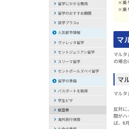
×乗
留学にかかる費用
×乗
留学のおすすめ期間
語学プラスα
人気都市情報
マ
ヴァレッタ留学
セントジュリアン留学
マルタ
の場合
スリーマ留学
セントポールズベイ留学
マ
留学の準備
パスポートを取得
マルタ
学生ビザ
反対に
航空券
間がハ
海外旅行保険
ば、6
お金の準備