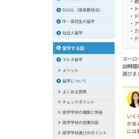
・香
・ト
TESOL（英語教授法）
・ド
中・高校生の留学
・ア
・カ
社会人留学
・ド
留学する国
ヨーロ
マルタ留学
20時
メリット
選びま
留学について
よくある質問
チェックポイント
語学学校の種類と特長
いく
語学学校の授業内容
があ
には
語学学校選びのポイント