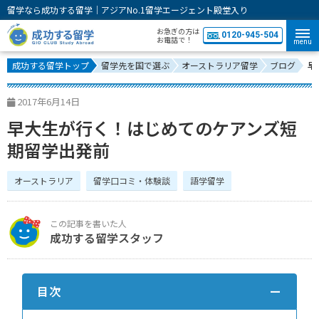
留学なら成功する留学｜アジアNo.1留学エージェント殿堂入り
お急ぎの方は
0120-945-504
お電話で！
menu
成功する留学トップ
留学先を国で選ぶ
オーストラリア留学
ブログ
早
2017年6月14日
早大生が行く！はじめてのケアンズ短
期留学出発前
オーストラリア
留学口コミ・体験談
語学留学
成功する留学スタッフ
目次