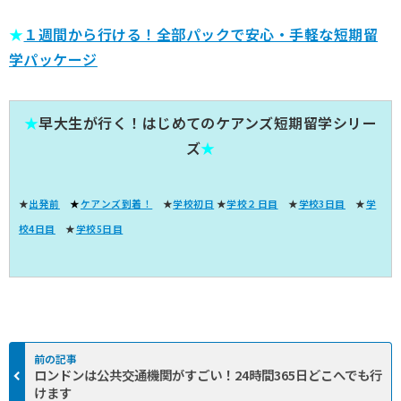
★
１週間から行ける！全部パックで安心・手軽な短期留
学パッケージ
★
早大生が行く！はじめてのケアンズ短期留学シリー
ズ
★
★
出発前
★
ケアンズ到着！
★
学校初日
★
学校２日目
★
学校3日目
★
学
校4日目
★
学校5日目
ロンドンは公共交通機関がすごい！24時間365日どこへでも行
けます