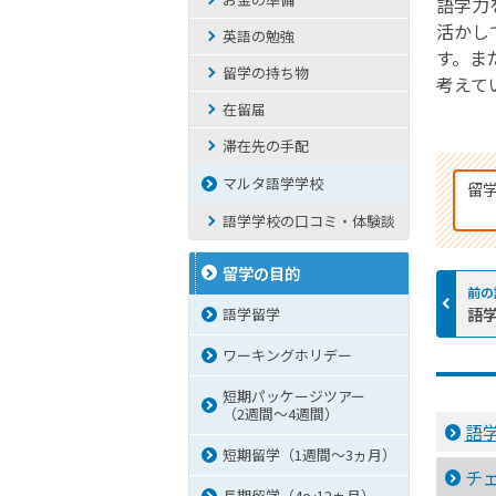
語学力
活かし
英語の勉強
す。ま
留学の持ち物
考えて
在留届
滞在先の手配
マルタ語学学校
留
語学学校の口コミ・体験談
留学の目的
語
語学留学
ワーキングホリデー
短期パッケージツアー
（2週間～4週間）
語
短期留学（1週間～3ヵ月）
チ
長期留学（4～12ヵ月）