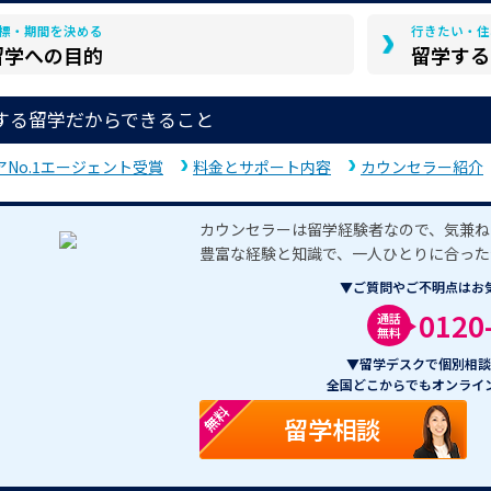
標・期間を決める
行きたい・住
留学への目的
留学する
する留学だからできること
アNo.1エージェント受賞
料金とサポート内容
カウンセラー紹介
カウンセラーは留学経験者なので、気兼ね
豊富な経験と知識で、一人ひとりに合った
▼ご質問やご不明点はお
0120
通話
無料
▼留学デスクで個別相談
全国どこからでもオンライ
無料
留学相談