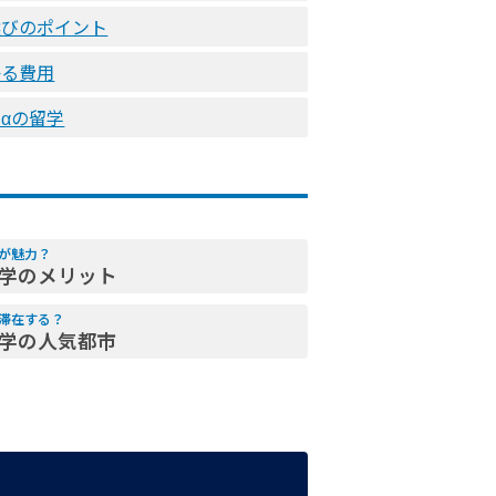
選びのポイント
かる費用
αの留学
が魅力？
学のメリット
滞在する？
学の人気都市