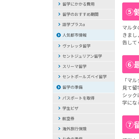
留学にかかる費用
⑤
留学のおすすめ期間
語学プラスα
マルタ
きまし
人気都市情報
告して
ヴァレッタ留学
セントジュリアン留学
⑥
スリーマ留学
セントポールズベイ留学
「マル
見て留
留学の準備
シック
パスポートを取得
学にな
学生ビザ
航空券
⑦
海外旅行保険
お金の準備