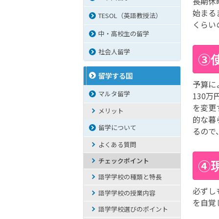
長期休
始まる
TESOL（英語教授法）
くらい
中・高校生の留学
社会人留学
③
留学する国
予算に
マルタ留学
130
を変更
メリット
的な暮
留学について
るので
よくある質問
チェックポイント
④
語学学校の種類と特長
必ずし
語学学校の授業内容
を自覚
語学学校選びのポイント