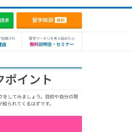
留学相談
料請求
無料
が信頼され
留学ワーホリを考え始めたら
理由
無料
説明会・セミナー
クポイント
クをしてみましょう。目的や自分の現
が絞られてくるはずです。