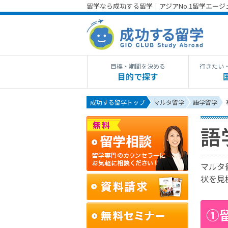
留学なら成功する留学｜アジアNo.1留学エー
目標・期間を決める
行きたい
目的で探す
成功する留学トップ
マルタ留学
語学留学
語
マルタ
状を見
①