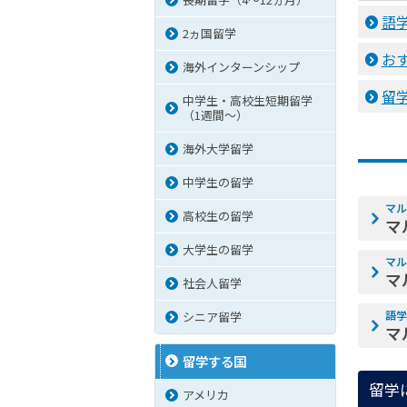
語
2ヵ国留学
お
海外インターンシップ
留
中学生・高校生短期留学
（1週間〜）
海外大学留学
中学生の留学
マル
高校生の留学
マ
大学生の留学
マル
マ
社会人留学
語学
シニア留学
マ
留学する国
留学
アメリカ