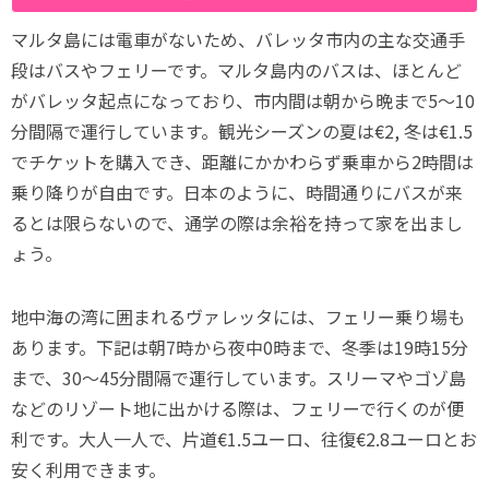
マルタ島には電車がないため、バレッタ市内の主な交通手
段はバスやフェリーです。マルタ島内のバスは、ほとんど
がバレッタ起点になっており、市内間は朝から晩まで5～10
分間隔で運行しています。観光シーズンの夏は€2, 冬は€1.5
でチケットを購入でき、距離にかかわらず乗車から2時間は
乗り降りが自由です。日本のように、時間通りにバスが来
るとは限らないので、通学の際は余裕を持って家を出まし
ょう。
地中海の湾に囲まれるヴァレッタには、フェリー乗り場も
あります。下記は朝7時から夜中0時まで、冬季は19時15分
まで、30～45分間隔で運行しています。スリーマやゴゾ島
などのリゾート地に出かける際は、フェリーで行くのが便
利です。大人一人で、片道€1.5ユーロ、往復€2.8ユーロとお
安く利用できます。