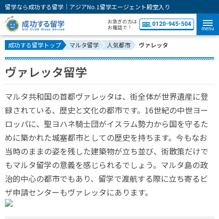
留学なら成功する留学｜アジアNo.1留学エージェント殿堂入り
お急ぎの方は
0120-945-504
お電話で！
menu
成功する留学トップ
マルタ留学
人気都市
ヴァレッタ
ヴァレッタ留学
マルタ共和国の首都ヴァレッタは、街全体が世界遺産に登
録されている、歴史と文化の都市です。16世紀の中世ヨー
ロッパに、聖ヨハネ騎士団がイスラム勢力から国を守るた
めに築かれた城塞都市としての歴史を持ちます。今もなお
当時のままの姿を残した建築物が立ち並び、街散策だけで
もマルタ留学の意義を感じられるでしょう。マルタ島の政
治的中心の都市でもあり、留学で渡航する際に立ち寄るビ
ザ申請センターもヴァレッタにあります。