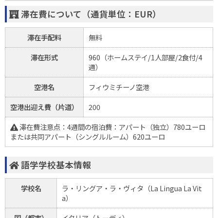
滞在費について（通貨単位：EUR）
滞在手配料
無料
滞在形式
960（ホームステイ/1人部屋/2食付/4
週）
空港名
フィウミチーノ空港
空港出迎え費（片道）
200
滞在費注意点：4週間の宿泊費：アパート（独立）780ユーロ
または共同アパート（シングルルーム）620ユーロ
語学学校基本情報
学校名
ラ・リングア・ラ・ヴィタ（La Lingua La Vit
a）
国（都市）
イタリア（トーディ）