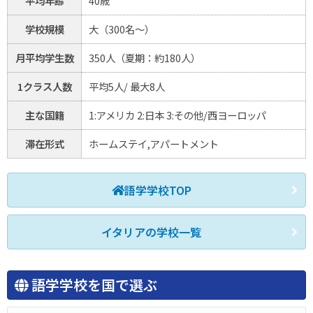
平均年齢
40歳
学校規模
大（300名～）
月平均学生数
350人（夏期：約180人）
1クラス人数
平均5人/ 最大8人
主な国籍
1:アメリカ 2:日本 3:その他/西ヨーロッパ
滞在形式
ホームステイ,アパートメント
語学学校TOP
イタリアの学校一覧
語学学校を国で選ぶ