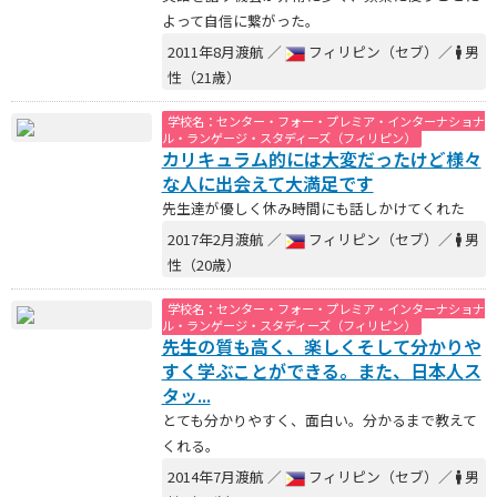
よって自信に繋がった。
2011年8月渡航 ／
フィリピン（セブ）／
男
性（21歳）
学校名：センター・フォー・プレミア・インターナショナ
ル・ランゲージ・スタディーズ（フィリピン）
カリキュラム的には大変だったけど様々
な人に出会えて大満足です
先生達が優しく休み時間にも話しかけてくれた
2017年2月渡航 ／
フィリピン（セブ）／
男
性（20歳）
学校名：センター・フォー・プレミア・インターナショナ
ル・ランゲージ・スタディーズ（フィリピン）
先生の質も高く、楽しくそして分かりや
すく学ぶことができる。また、日本人ス
タッ...
とても分かりやすく、面白い。分かるまで教えて
くれる。
2014年7月渡航 ／
フィリピン（セブ）／
男