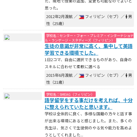
た、現地で授業の追加、変更も可能なのでよいと
思った。
2012年2月渡航 ／
フィリピン（セブ）／
男
性（25歳）
学校名：センター・フォー・プレミア・インターナショナ
ル・ランゲージ・スタディーズ（フィリピン）
生徒の意識が非常に高く、集中して英語
学習できる環境でした。
1日2コマ、自由に選択できるものがあり、自身の
スキルに合わせて柔軟に選べる
2015年6月渡航 ／
フィリピン（セブ）／
男
性（21歳）
学校名：SMEAG（フィリピン）
語学留学をする事だけを考えれば、十分
に整えられていたと思います。
学校は全体的に良く、多様な国籍の方々と話す事
が出来る環境にあると感じました。また、多くの
先生は、気さくで生徒側のやる気や能力を高めよ
うとしてくれました...