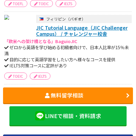
TOEFL
TOEIC
IELTS
フィリピン（バギオ）
JIC Tutorial Language（JIC Challenger
Campus） / チャレンジャー校舎
「欧米への架け橋となる」BaguioJIC
ゼロから英語を学び始める初級者向けで、日本人比率が15％未
満
目的に応じて英語学習をしたい方へ様々なコースを提供
IELTS対策コースに定評があり
TOEIC
IELTS
無料留学相談
LINEで相談・資料請求