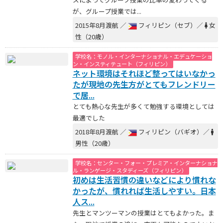
が、グループ授業では...
2015年8月渡航 ／
フィリピン（セブ）／
女
性（20歳）
学校名：モノル・インターナショナル・エデュケーショ
ン・インスティテュート（フィリピン）
ネット環境はそれほど整ってはいなかっ
たが現地の先生方がとてもフレンドリー
で居...
とても熱心な先生が多くて勉強する環境としては
最適でした
2018年8月渡航 ／
フィリピン（バギオ）／
男性（20歳）
学校名：センター・フォー・プレミア・インターナショナ
ル・ランゲージ・スタディーズ（フィリピン）
初めは生活習慣の違いなどにより慣れな
かったが、慣れれば生活しやすい。日本
人ス...
先生とマンツーマンの授業はとてもよかった。ま