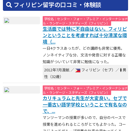
フィリピン留学の口コミ・体験談
学校名：センター・フォー・プレミア・インターナショナ
ル・ランゲージ・スタディーズ（フィリピン）
生活面では特に不自由はない。フィリピ
ンということを考慮すれば十分清潔な環
境（...
一日4クラスあったが、どの講師も非常に優秀。
ノンネイティブな分、文法や発音に対する正確な
知識がついていて非常に勉強になった。
2012年7月渡航 ／
フィリピン（セブ）／
男
性（32歳）
学校名：センター・フォー・プレミア・インターナショナ
ル・ランゲージ・スタディーズ（フィリピン）
カリキュラムと先生が大変良い。セブで
一番古い語学学校ということで有名なの
で、...
マンツーマンの授業が多いので、自分のペースで
授業を進められるところがとてもよかった。コー
スによってグループ授業の比率の変わってくる