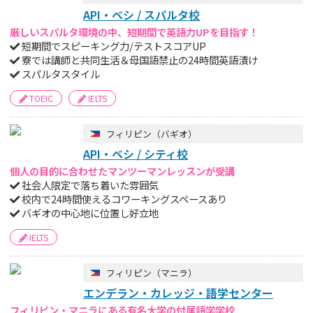
API・ベシ / スパルタ校
厳しいスパルタ環境の中、短期間で英語力UPを目指す！
短期間でスピーキング力/テストスコアUP
寮では講師と共同生活＆母国語禁止の24時間英語漬け
スパルタスタイル
TOEIC
IELTS
フィリピン（バギオ）
API・ベシ / シティ校
個人の目的に合わせたマンツーマンレッスンが受講
社会人限定で落ち着いた雰囲気
校内で24時間使えるコワーキングスペースあり
バギオの中心地に位置し好立地
IELTS
フィリピン（マニラ）
エンデラン・カレッジ・語学センター
フィリピン・マニラにある有名大学の付属語学学校