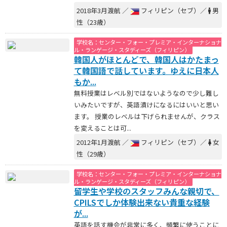
2018年3月渡航 ／
フィリピン（セブ）／
男
性（23歳）
学校名：センター・フォー・プレミア・インターナショナ
ル・ランゲージ・スタディーズ（フィリピン）
韓国人がほとんどで、韓国人はかたまっ
て韓国語で話しています。ゆえに日本人
もか...
無料授業はレベル別ではないようなので少し難し
いみたいですが、英語漬けになるにはいいと思い
ます。 授業のレベルは下げられませんが、クラス
を変えることは可...
2012年1月渡航 ／
フィリピン（セブ）／
女
性（29歳）
学校名：センター・フォー・プレミア・インターナショナ
ル・ランゲージ・スタディーズ（フィリピン）
留学生や学校のスタッフみんな親切で、
CPILSでしか体験出来ない貴重な経験
が...
英語を話す機会が非常に多く、頻繁に使うことに