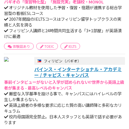
バギオの「復習特化型」「施設充実」老舗校・MONOL
オリジナル教材を使用した予習・復習・宿題が連携する総合学
習型の看板ESLコース
2007年開設のIELTSコースはフィリピン留学トップクラスの実
績と人気を誇る
フィリピン人講師と24時間共同生活する「3+1部屋」が英語漬
けに最適
体験談あり
TOEIC
IELTS
フィリピン（バギオ）
パインス・インターナショナル・アカデミ
ー / チャピス・キャンパス
事前インタビューがないと入学が認められない!?世界から英語上級
者が集まる - 最高レベルのキャンパス
厳密な入学基準を設ける事で、キャンパスにはハイレベルの学
生しか集まらない。
英語上級者の多様な要求に応じた質の高い講師陣と多彩なカリ
キュラム
校内母国語完全禁止。日本人スタッフとも英語で話す必要があ
ります