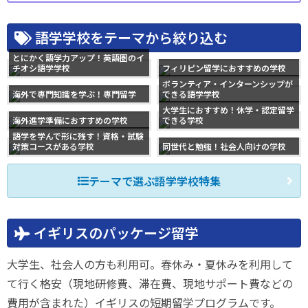
語学学校をテーマから絞り込む
とにかく語学力アップ！英語圏のイ
チオシ語学学校
フィリピン留学におすすめの学校
ボランティア・インターンシップが
海外で専門知識を学ぶ！専門留学
できる語学学校
大学生におすすめ！休学・認定留学
海外進学準備におすすめの学校
できる学校
語学を学んで形に残す！資格・試験
対策コースがある学校
同世代と勉強！社会人向けの学校
テーマで選ぶ語学学校特集
イギリスのパッケージ留学
大学生、社会人の方も利用可。春休み・夏休みを利用して
て行く格安（現地研修費、滞在費、現地サポート費などの
費用が含まれた）イギリスの短期留学プログラムです。