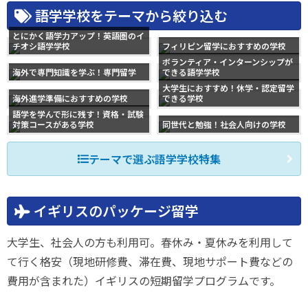
語学学校をテーマから絞り込む
とにかく語学力アップ！英語圏のイ
チオシ語学学校
フィリピン留学におすすめの学校
ボランティア・インターンシップが
海外で専門知識を学ぶ！専門留学
できる語学学校
大学生におすすめ！休学・認定留学
海外進学準備におすすめの学校
できる学校
語学を学んで形に残す！資格・試験
対策コースがある学校
同世代と勉強！社会人向けの学校
テーマで選ぶ語学学校特集
イギリスのパッケージ留学
大学生、社会人の方も利用可。春休み・夏休みを利用して
て行く格安（現地研修費、滞在費、現地サポート費などの
費用が含まれた）イギリスの短期留学プログラムです。