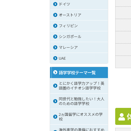
ドイツ
オーストリア
フィリピン
シンガポール
マレーシア
UAE
語学学校テーマ一覧
とにかく語学力アップ！英
語圏のイチオシ語学学校
同世代と勉強したい！大人
のための語学学校
2ヵ国留学にオススメの学
校
海外進学の準備におすすめ