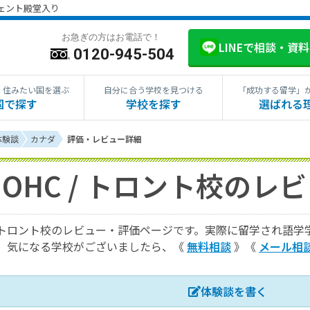
ジェント殿堂入り
お急ぎの方はお電話で！
LINEで相談・資
0120-945-504
・住みたい国を選ぶ
自分に合う学校を見つける
「成功する留学」
国で探す
学校を探す
選ばれる
体験談
カナダ
評価・レビュー詳細
OHC / トロント校のレ
 / トロント校のレビュー・評価ページです。実際に留学され語
。気になる学校がございましたら、《
無料相談
》《
メール相
体験談を書く