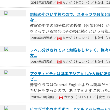
2018年2月渡航 ／
カナダ（トロント）／
女性（2
規模の小さい学校なので、スタッフや教師と
な...
教室の中での50分単位の授業（休憩10分）
をとっている場合はその後に続くという形態。
2015年6月渡航 ／
カナダ（トロント）／
女性（2
レベル分けされていて勉強もしやすく、様々
友...
2012年8月渡航 ／
カナダ（トロント）／
女性（2
アクティビティは基本アジア人しか＆既に友
ビ...
発音クラスはGeneral Englishよりは
たい日もあったので、あえて変えずにおいた。
2012年10月渡航 ／
カナダ（トロント）／
女性（2
広すぎず小さすぎずで、とてもアットホーム