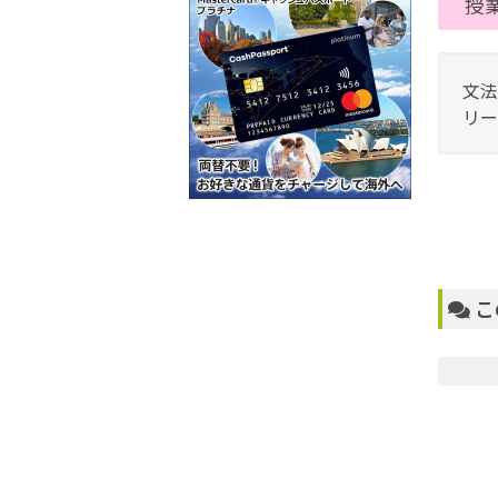
授
文法
リー
こ