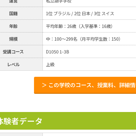
運営
私立語学学校
国籍
1位 ブラジル / 2位 日本 / 3位 スイス
年齢
平均年齢：26歳（入学基準：16歳）
規模
中：100～299名（月平均学生数：150）
受講コース
D1050 1-3B
レベル
上級
＞ この学校のコース、授業料、詳細
体験者データ