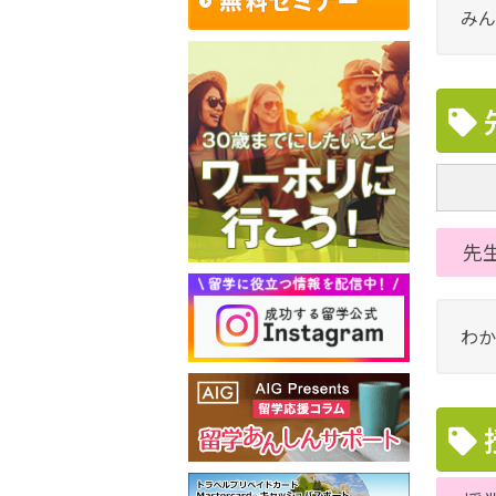
みん
先
わか