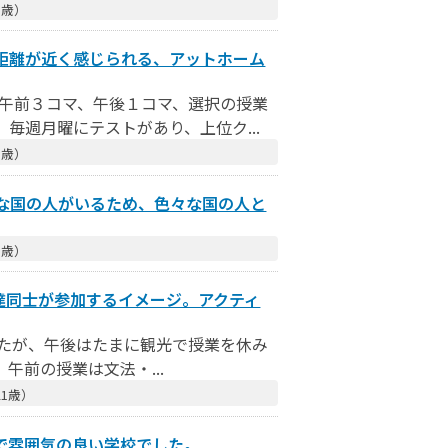
1歳）
距離が近く感じられる、アットホーム
が午前３コマ、午後１コマ、選択の授業
毎週月曜にテストがあり、上位ク...
1歳）
な国の人がいるため、色々な国の人と
1歳）
達同士が参加するイメージ。アクティ
簡単だったが、午後はたまに観光で授業を休み
午前の授業は文法・...
1歳）
で雰囲気の良い学校でした。