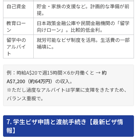
自己資金
貯金・家族の支援など。計画的な準備が前
提。
教育ロー
日本政策金融公庫や民間金融機関の「留学
ン
向けローン」。比較的低金利。
留学中の
就労可能なビザ制度を活用。生活費の一部
アルバイ
補填に。
ト
例：時給A$20で週15時間×6か月働くと →
約
A$7,200（約64万円）
の収入。
※ただし過度なアルバイトは学業に支障をきたすため、
バランス重視で。
7. 学生ビザ申請と渡航手続き【最新ビザ情
報】