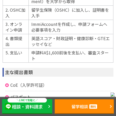
ment）を大学から取得
2. OSHC加
留学生保険（OSHC）に加入し、証明書を
入
入手
3. オンラ
ImmiAccountを作成し、申請フォームへ
イン申請
必要事項を入力
4. 書類提
英語スコア・財政証明・健康診断・GTEエ
出
ッセイなど
5. 支払い
申請料A$1,600前後を支払い、審査スター
ト
主な提出書類
CoE（入学許可証）
パスポート
相談・資料請求
留学相談
無料
OSHC加入証明書