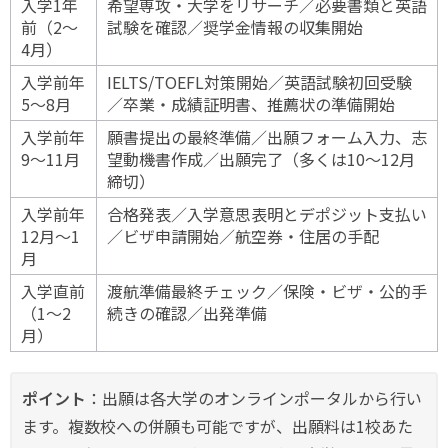
入学1年
希望専攻・大学をリサーチ／必要書類と英語
前（2〜
試験を確認／奨学金情報の収集開始
4月）
入学前年
IELTS/TOEFL対策開始／英語試験初回受験
5〜8月
／卒業・成績証明書、推薦状の準備開始
入学前年
願書提出の最終準備／出願フォーム入力、志
9〜11月
望動機書作成／出願完了（多くは10〜12月
締切）
入学前年
合格発表／入学意思表明とデポジット支払い
12月〜1
／ビザ申請開始／航空券・住居の手配
月
入学直前
渡航準備最終チェック／保険・ビザ・公的手
（1〜2
続きの確認／出発準備
月）
ポイント
：出願は各大学のオンラインポータルから行い
ます。複数校への併願も可能ですが、出願料は1校あた