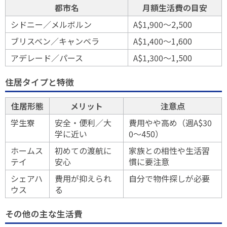
都市名
月額生活費の目安
シドニー／メルボルン
A$1,900〜2,500
ブリスベン／キャンベラ
A$1,400〜1,600
アデレード／パース
A$1,300〜1,500
住居タイプと特徴
住居形態
メリット
注意点
学生寮
安全・便利／大
費用やや高め（週A$30
学に近い
0〜450）
ホームス
初めての渡航に
家族との相性や生活習
テイ
安心
慣に要注意
シェアハ
費用が抑えられ
自分で物件探しが必要
ウス
る
その他の主な生活費