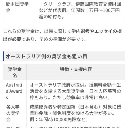
間財団奨学
ータリークラブ、伊藤国際教育交流財団
金
などが代表例。年間数十万円〜100万円
超の給付も。
これらの奨学金は、出願に際して
学内選考やエッセイの提
出が必要
であり、早めの準備が必要です。
オーストラリア側の奨学金も狙い目
奨学金
特徴・支援内容
名
Australi
オーストラリア政府が提供。授業料全額＋生
a Award
活費を支給する大型奨学金。日本人応募可の
s
枠もあり。ただし競争率は非常に高い。
各大学
成績優秀者や特定国籍（日本含む）対象に授
の奨学
業料免除・減免制度を設ける大学が多い。
金
例：年間A$10,000免除など。