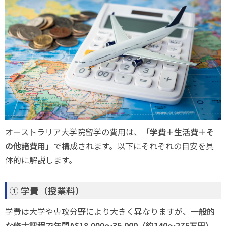
オーストラリア大学院留学の費用は、
「学費＋生活費＋そ
の他諸費用」
で構成されます。以下にそれぞれの目安を具
体的に解説します。
① 学費（授業料）
学費は大学や専攻分野により大きく異なりますが、
一般的
な修士課程で年間A$18,000〜35,000（約140〜275万円）