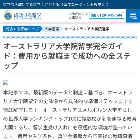
留学なら成功する留学｜アジアNo.1留学エージェント殿堂入り
お急ぎの方は
0120-945-504
お電話で！
menu
成功する留学トップ
大学進学
オーストラリア大学院進学
オーストラリア大学院留学完全ガイ
ド：費用から就職まで成功への全ステ
ップ
本記事では、
最新版
のデータと制度に基づき、オーストラ
リア大学院留学の全体像から具体的な準備ステップまでを
徹底解説します。オーストラリアはメルボルン大学をはじ
め世界大学ランキングトップ100に複数校が名を連ねる教育
大国であり、留学生受け入れにも積極的な環境が整ってい
ます。費用や入学条件、奨学金情報から卒業後の就職事情