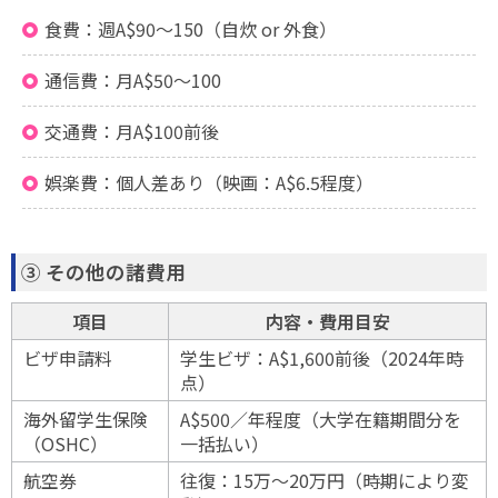
食費：週A$90〜150（自炊 or 外食）
通信費：月A$50〜100
交通費：月A$100前後
娯楽費：個人差あり（映画：A$6.5程度）
③ その他の諸費用
項目
内容・費用目安
ビザ申請料
学生ビザ：A$1,600前後（2024年時
点）
海外留学生保険
A$500／年程度（大学在籍期間分を
（OSHC）
一括払い）
航空券
往復：15万〜20万円（時期により変