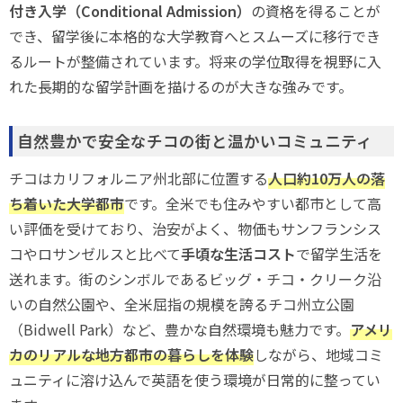
付き入学（Conditional Admission）
の資格を得ることが
でき、留学後に本格的な大学教育へとスムーズに移行でき
るルートが整備されています。将来の学位取得を視野に入
れた長期的な留学計画を描けるのが大きな強みです。
自然豊かで安全なチコの街と温かいコミュニティ
チコはカリフォルニア州北部に位置する
人口約10万人の落
ち着いた大学都市
です。全米でも住みやすい都市として高
い評価を受けており、治安がよく、物価もサンフランシス
コやロサンゼルスと比べて
手頃な生活コスト
で留学生活を
送れます。街のシンボルであるビッグ・チコ・クリーク沿
いの自然公園や、全米屈指の規模を誇るチコ州立公園
（Bidwell Park）など、豊かな自然環境も魅力です。
アメリ
カのリアルな地方都市の暮らしを体験
しながら、地域コミ
ュニティに溶け込んで英語を使う環境が日常的に整ってい