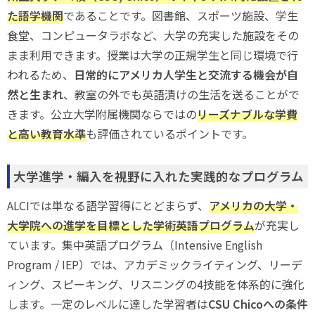
た語学機関
であることです。図書館、スポーツ施設、学生
食堂、コンピュータラボなど、大学の充実した施設をその
まま利用できます。授業は大学の正規学生と同じ環境で行
われるため、
日常的にアメリカ人学生と交流する機会が自
然と生まれ
、教室の外でも英語漬けの生活を送ることがで
きます。公立大学附属機関ならではの
リーズナブルな学費
と高い教育水準
も評価されているポイントです。
大学進学・編入を視野に入れた実践的なプログラム
ALCIでは単なる語学習得にとどまらず、
アメリカの大学・
大学院への進学を目標とした学術英語プログラム
が充実し
ています。集中英語プログラム（Intensive English
Program / IEP）では、アカデミックライティング、リーデ
ィング、スピーキング、リスニングの4技能を体系的に強化
します。一定のレベルに達した学習者は
CSU Chicoへの条件