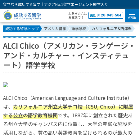
留学なら成功する留学｜アジアNo.1留学エージェント殿堂入り
お急ぎの方は
0120-945-504
お電話で！
menu
成功する留学トップ
アメリカ留学
語学学校
カリフォルニア&西海岸
A
ALCI Chico（アメリカン・ランゲージ・
アンド・カルチャー・インスティテュ
ート）語学学校
ALCI Chico（American Language and Culture Institute）
は、
カリフォルニア州立大学チコ校（CSU, Chico）に附属
する公立の語学教育機関
です。1887年に創立された歴史あ
る州立大学のキャンパス内に位置し、大学の豊富な施設を
活用しながら、質の高い英語教育を受けられるのが最大の