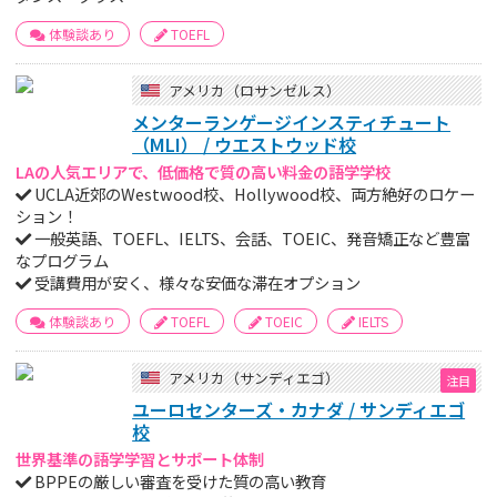
体験談あり
TOEFL
アメリカ（ロサンゼルス）
メンターランゲージインスティチュート
（MLI） / ウエストウッド校
LAの人気エリアで、低価格で質の高い料金の語学学校
UCLA近郊のWestwood校、Hollywood校、両方絶好のロケー
ション！
一般英語、TOEFL、IELTS、会話、TOEIC、発音矯正など豊富
なプログラム
受講費用が安く、様々な安価な滞在オプション
体験談あり
TOEFL
TOEIC
IELTS
アメリカ（サンディエゴ）
ユーロセンターズ・カナダ / サンディエゴ
校
世界基準の語学学習とサポート体制
BPPEの厳しい審査を受けた質の高い教育