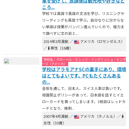
業を受けて、放課後は観光地や好きなと
ころ...
学校では英語で英語の文法を学び、リスニングや
リーディングも英語で学ぶ。自分なりに分からな
い単語は授業がバンバン進んでいくので、極力ま
で調べずに文の前と...
2014年3月渡航 ／
アメリカ（ロサンゼルス）
／
男性（16歳）
学校名：グローバル・ビレッジ・イングリッシュ・センタ
ーズ（アメリカ）
学校はアラモアナSCの裏手にあり、環境
はとてもよいです。PCもたくさんある
の...
全体を通して、日本人、スイス人率は高いです。
母国禁止ポリシーがあって、日本語を話すとイエ
ローカードを貰ってしまいます。3枚目はレッドカ
ードとなり、強制...
2007年4月渡航 ／
アメリカ（ホノルル）／
女性（33歳）