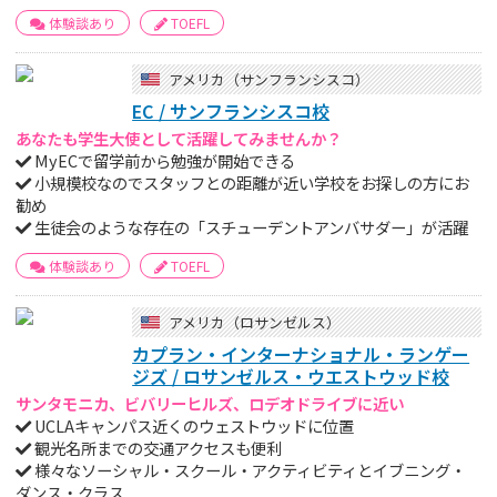
体験談あり
TOEFL
アメリカ（サンフランシスコ）
EC / サンフランシスコ校
あなたも学生大使として活躍してみませんか？
MyECで留学前から勉強が開始できる
小規模校なのでスタッフとの距離が近い学校をお探しの方にお
勧め
生徒会のような存在の「スチューデントアンバサダー」が活躍
体験談あり
TOEFL
アメリカ（ロサンゼルス）
カプラン・インターナショナル・ランゲー
ジズ / ロサンゼルス・ウエストウッド校
サンタモニカ、ビバリーヒルズ、ロデオドライブに近い
UCLAキャンパス近くのウェストウッドに位置
観光名所までの交通アクセスも便利
様々なソーシャル・スクール・アクティビティとイブニング・
ダンス・クラス