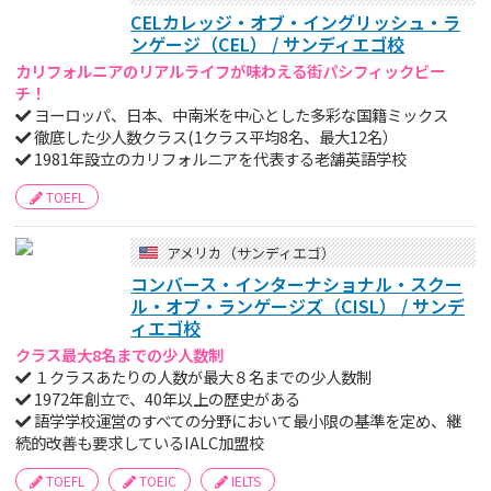
CELカレッジ・オブ・イングリッシュ・ラ
ンゲージ（CEL） / サンディエゴ校
カリフォルニアのリアルライフが味わえる街パシフィックビー
チ！
ヨーロッパ、日本、中南米を中心とした多彩な国籍ミックス
徹底した少人数クラス(1クラス平均8名、最大12名）
1981年設立のカリフォルニアを代表する老舗英語学校
TOEFL
アメリカ（サンディエゴ）
コンバース・インターナショナル・スクー
ル・オブ・ランゲージズ（CISL） / サンデ
ィエゴ校
クラス最大8名までの少人数制
１クラスあたりの人数が最大８名までの少人数制
1972年創立で、40年以上の歴史がある
語学学校運営のすべての分野において最小限の基準を定め、継
続的改善も要求しているIALC加盟校
TOEFL
TOEIC
IELTS