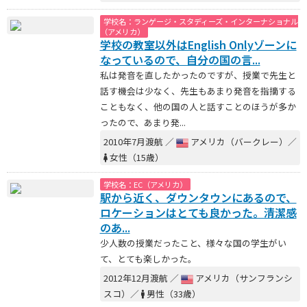
学校名：ランゲージ・スタディーズ・インターナショナル
（アメリカ）
学校の教室以外はEnglish Onlyゾーンに
なっているので、自分の国の言...
私は発音を直したかったのですが、授業で先生と
話す機会は少なく、先生もあまり発音を指摘する
こともなく、他の国の人と話すことのほうが多か
ったので、あまり発...
2010年7月渡航 ／
アメリカ（バークレー）／
女性（15歳）
学校名：EC（アメリカ）
駅から近く、ダウンタウンにあるので、
ロケーションはとても良かった。清潔感
のあ...
少人数の授業だったこと、様々な国の学生がい
て、とても楽しかった。
2012年12月渡航 ／
アメリカ（サンフランシ
スコ）／
男性（33歳）