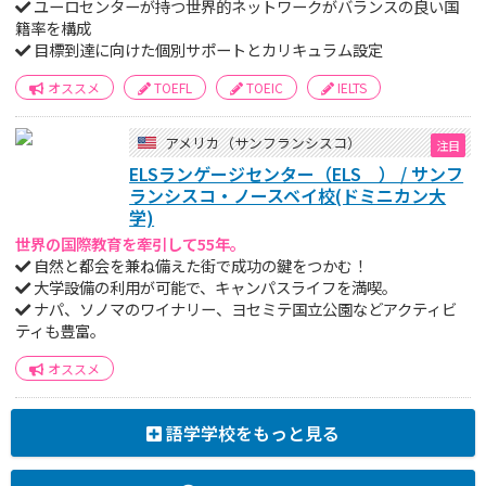
ユーロセンターが持つ世界的ネットワークがバランスの良い国
籍率を構成
目標到達に向けた個別サポートとカリキュラム設定
オススメ
TOEFL
TOEIC
IELTS
アメリカ（サンフランシスコ）
ELSランゲージセンター（ELS ） / サンフ
ランシスコ・ノースベイ校(ドミニカン大
学)
世界の国際教育を牽引して55年。
自然と都会を兼ね備えた街で成功の鍵をつかむ！
大学設備の利用が可能で、キャンパスライフを満喫。
ナパ、ソノマのワイナリー、ヨセミテ国立公園などアクティビ
ティも豊富。
オススメ
語学学校をもっと見る