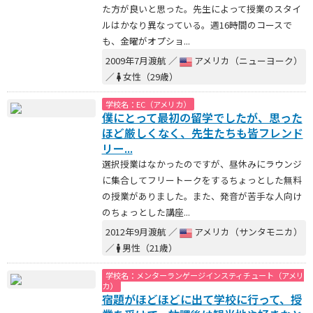
た方が良いと思った。先生によって授業のスタイ
ルはかなり異なっている。週16時間のコースで
も、金曜がオプショ...
2009年7月渡航 ／
アメリカ（ニューヨーク）
／
女性（29歳）
学校名：EC（アメリカ）
僕にとって最初の留学でしたが、思った
ほど厳しくなく、先生たちも皆フレンド
リー...
選択授業はなかったのですが、昼休みにラウンジ
に集合してフリートークをするちょっとした無料
の授業がありました。また、発音が苦手な人向け
のちょっとした講座...
2012年9月渡航 ／
アメリカ（サンタモニカ）
／
男性（21歳）
学校名：メンターランゲージインスティチュート（アメリ
カ）
宿題がほどほどに出て学校に行って、授