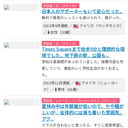
学校名：EC（アメリカ）
日本人のサポーターもいて安心だった。
無料で発音のレッスンも受けられて、良かった。
2013年9月渡航 ／
アメリカ（サンタモニカ）
／
女性（20歳）
学校名：EC（アメリカ）
Times Squareまで徒歩5分と理想的な環
境でした。地下鉄の駅、公園も...
学校は清潔感があふれていました。授業内容も充
実していて、満足のいく学校生活がおくれまし
た。
2013年11月渡航 ／
アメリカ（ニューヨー
ク）／
男性（61歳）
学校名：レナート・インターナショナル（アメリカ）
夏休み中は年齢層が低いので、やや騒が
しいが、全体的には落ち着いた雰囲気。
アク...
クラスが合わないと思ったら、すぐに変更希望し