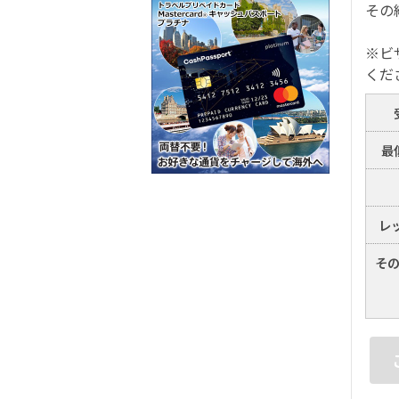
その
※ビ
くだ
最
レ
そ