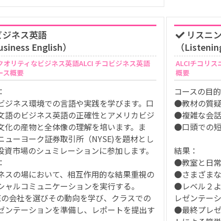
ビジネス英語
リスニン
siness English）
（Listenin
クオリティなビジネス英語ALCI チコビジネス英語
ALCIチコリ
ース概要
概要
：
コースの目
ビジネス環境での言語や実践を学びます。口
●教材の質
文語のビジネス英語の正確性とアメリカビジ
●複雑な会
文化の産物と全体像の理解を培います。ま
●口頭での
ニューヨーク証券取引所（NYSE)を題材とし
投資市場のシュミレーションに参加します。
結果：
：
●教室と日
ネスの場において、相互作用的な結果重視の
●さまざま
シャルコミュニケーションを実行する。
●レベル２
SEの会社を選びその動向を学び、クラスでの
レゼンテー
ゼンテーションを準備し、レポートを提出す
●最終プレ