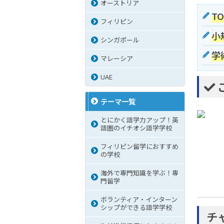
オーストリア
T
フィリピン
小
シンガポール
学
マレーシア
UAE
テーマ一覧
とにかく語学力アップ！英
語圏のイチオシ語学学校
フィリピン留学におすすめ
の学校
海外で専門知識を学ぶ！専
門留学
ボランティア・インターン
シップができる語学学校
チ