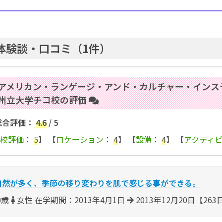
体験談・口コミ（1件）
アメリカン・ランゲージ・アンド・カルチャー・インステ
州立大学チコ校の評価
総合評価：
4.6
/ 5
校評価
：
5
】 【
ロケーション
：
4
】 【
設備
：
4
】 【
アクティ
自然が多く、季節の移り変わりを肌で感じる事ができる。
0歳
女性 在学期間：2013年4月1日
2013年12月20日【26