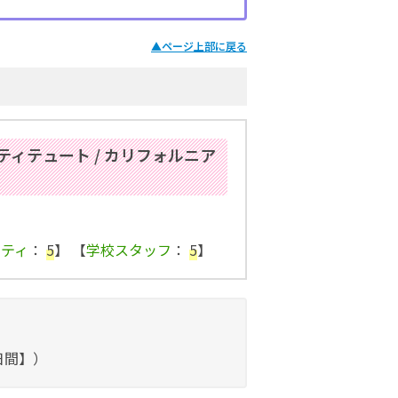
▲
ページ上部に戻る
ィテュート / カリフォルニア
ビティ
：
5
】 【
学校スタッフ
：
5
】
3日間】）