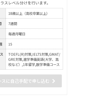
クラスレベル分けを行います。
18歳以上（高校卒業以上）
間
7週間
毎週月曜日
週
15
ス
TOEFL(R)対策,IELTS対策,GMAT/
GRE対策,進学準備英語(大学、高
校など）,1年留学,数学準備コース
ースに自己手配で申し込む