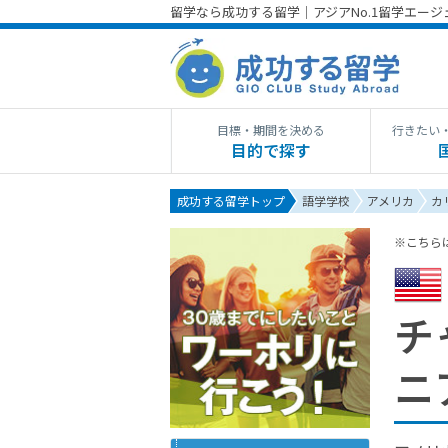
留学なら成功する留学｜アジアNo.1留学エー
目標・期間を決める
行きたい
目的で探す
成功する留学トップ
語学学校
アメリカ
カ
※こちら
チ
ニ