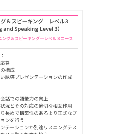
グ＆スピーキング レベル3
g and Speaking Level 3）
スニング＆スピーキング―レベル３コース
的：
疑応答
話の構成
短い誘導プレゼンテーションの作成
常会話での語彙力の向上
な状況とその対応の適切な相互作用
より長めで構築性のあるより正式なプ
ションを行う
ゼンテーションか別途リスニングテス