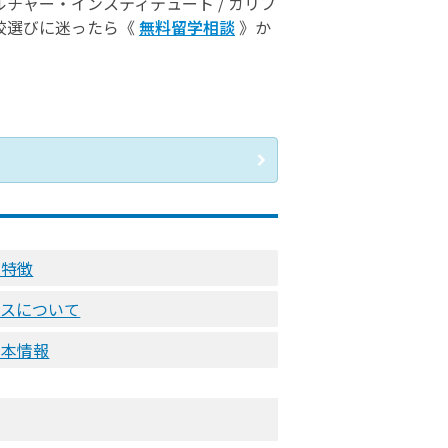
チャー・インスティテュート / カリフ
校選びに迷ったら《
無料留学相談
》か
の特徴
ースについて
基本情報