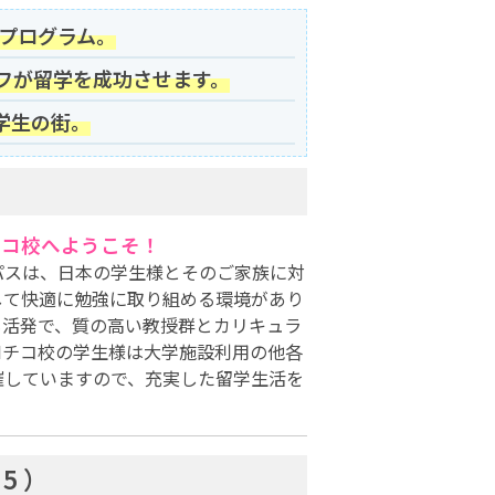
語プログラム。
フが留学を成功させます。
学生の街。
チコ校へようこそ！
パスは、日本の学生様とそのご家族に対
して快適に勉強に取り組める環境があり
も活発で、質の高い教授群とカリキュラ
CIチコ校の学生様は大学施設利用の他各
催していますので、充実した留学生活を
 5
）