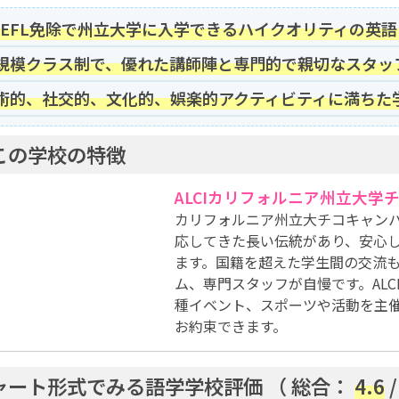
OEFL免除で州立大学に入学できるハイクオリティの英
規模クラス制で、優れた講師陣と専門的で親切なスタッ
術的、社交的、文化的、娯楽的アクティビティに満ちた
この学校の特徴
ALCIカリフォルニア州立大学
カリフォルニア州立大チコキャン
応してきた長い伝統があり、安心
ます。国籍を超えた学生間の交流
ム、専門スタッフが自慢です。AL
種イベント、スポーツや活動を主
お約束できます。
ャート形式でみる語学学校評価 （
総合：
4.6
/