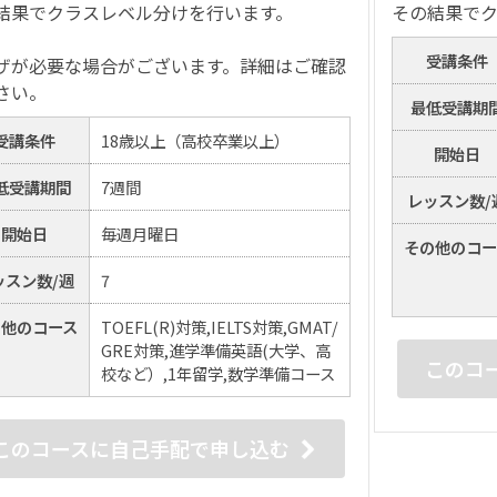
結果でクラスレベル分けを行います。
その結果で
受講条件
ザが必要な場合がございます。詳細はご確認
さい。
最低受講期
受講条件
18歳以上（高校卒業以上）
開始日
低受講期間
7週間
レッスン数/
開始日
毎週月曜日
その他のコー
ッスン数/週
7
の他のコース
TOEFL(R)対策,IELTS対策,GMAT/
GRE対策,進学準備英語(大学、高
このコ
校など）,1年留学,数学準備コース
このコースに自己手配で申し込む