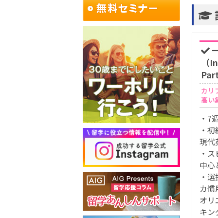
（In
Par
カリ
高い
・7
・初
現代
・ス
中心
・選
カ慣
オリ
キン