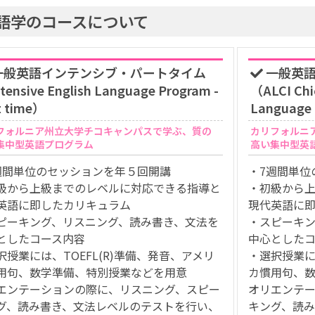
語学のコースについて
一般英語インテンシブ・パートタイム
一般英語
tensive English Language Program -
（ALCI Chic
t time）
Language 
フォルニア州立大学チコキャンパスで学ぶ、質の
カリフォルニ
集中型英語プログラム
高い集中型英
週間単位のセッションを年５回開講
・7週間単位
級から上級までのレベルに対応できる指導と
・初級から
英語に即したカリキュラム
現代英語に
ピーキング、リスニング、読み書き、文法を
・スピーキ
としたコース内容
中心とした
択授業には、TOEFL(R)準備、発音、アメリ
・選択授業に
用句、数学準備、特別授業などを用意
カ慣用句、
エンテーションの際に、リスニング、スピー
オリエンテ
グ、読み書き、文法レベルのテストを行い、
キング、読