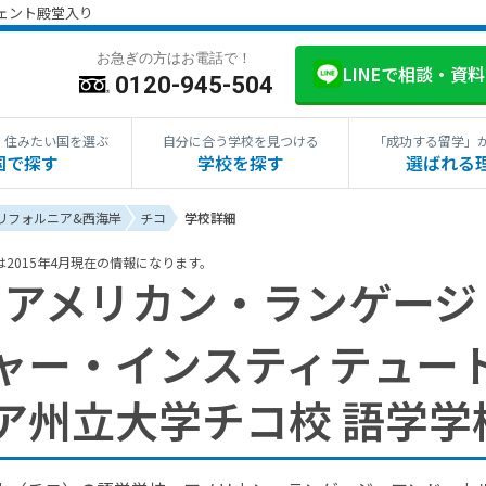
ジェント殿堂入り
お急ぎの方はお電話で！
LINEで相談・資
0120-945-504
・住みたい国を選ぶ
自分に合う学校を見つける
「成功する留学」
国で探す
学校を探す
選ばれる
リフォルニア&西海岸
チコ
学校詳細
は2015年4月現在の情報になります。
アメリカン・ランゲージ
ャー・インスティテュート 
ア州立大学チコ校 語学学