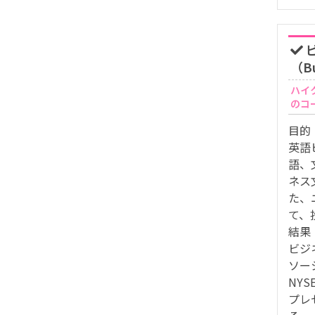
（Bu
ハイ
のコ
目的
英語
語、
ネス
た、
て、
結果
ビジ
ソー
NY
プレ