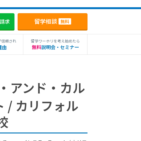
留学相談
料請求
無料
が信頼され
留学ワーホリを考え始めたら
理由
無料
説明会・セミナー
・アンド・カル
/ カリフォル
校