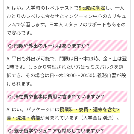
A: はい。入学時のレベルテストで
9段階に判定
し、一人
ひとりのレベルに合わせたマンツーマン中心のカリキュ
ラムで学習します。日本人スタッフのサポートもあるの
で安心です。
Q: 門限や外出のルールはありますか？
A: 平日も外出が可能で、門限は
日〜木23時、金・土は翌
1時
です。しっかり管理されたい方はセミスパルタを選
択でき、その場合は日〜木19:00〜20:50に義務自習が設
けられます。
Q: 滞在費や食事は費用に含まれていますか？
A: はい。パッケージには
授業料・寮費・週末を含む3
食・洗濯・清掃
が含まれています（入学金は別途）。
Q: 親子留学やジュニアも対応していますか？