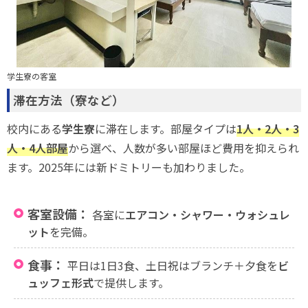
学生寮の客室
滞在方法（寮など）
校内にある
学生寮
に滞在します。部屋タイプは
1人・2人・3
人・4人部屋
から選べ、人数が多い部屋ほど費用を抑えられ
ます。2025年には新ドミトリーも加わりました。
客室設備：
各室に
エアコン・シャワー・ウォシュレ
ット
を完備。
食事：
平日は1日3食、土日祝はブランチ＋夕食を
ビ
ュッフェ形式
で提供します。