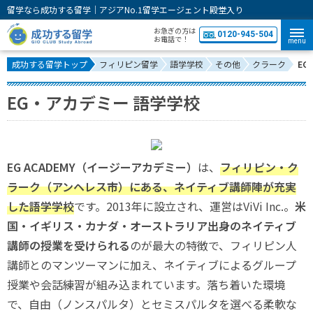
留学なら成功する留学｜アジアNo.1留学エージェント殿堂入り
お急ぎの方は
0120-945-504
お電話で！
menu
成功する留学トップ
フィリピン留学
語学学校
その他
クラーク
EG
EG・アカデミー 語学学校
EG ACADEMY（イージーアカデミー）
は、
フィリピン・ク
ラーク（アンヘレス市）にある、ネイティブ講師陣が充実
した語学学校
です。2013年に設立され、運営はViVi Inc.。
米
国・イギリス・カナダ・オーストラリア出身のネイティブ
講師の授業を受けられる
のが最大の特徴で、フィリピン人
講師とのマンツーマンに加え、ネイティブによるグループ
授業や会話練習が組み込まれています。落ち着いた環境
で、自由（ノンスパルタ）とセミスパルタを選べる柔軟な