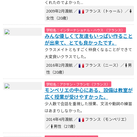
くれたのでよかった...
2009年2月渡航 ／
フランス（トゥール）／
女性（20歳）
学校名：インターナショナル・ハウス （フランス）
みんな優しくて友達もいっぱい作ること
が出来て、とても良かったです。
クラスメイトともすごく仲良くなることができて
大変良いクラスでした。
2016年2月渡航 ／
フランス（ニース）／
男
性（20歳）
学校名：アクサン・フランセ（フランス）
モンペリエの中心にある、設備は教室が
広く授業が受けやすかった。
少人数で会話を重視した授業、文法や動詞の練習
はあまりしなかった。
2014年4月渡航 ／
フランス（モンペリエ）
／
男性（27歳）