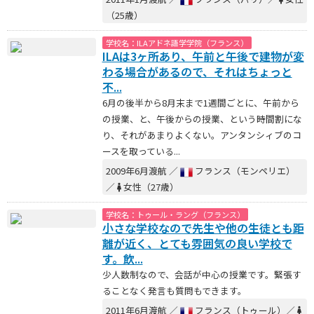
（25歳）
学校名：ILAアドネ語学学院（フランス）
ILAは3ヶ所あり、午前と午後で建物が変
わる場合があるので、それはちょっと
不...
6月の後半から8月末まで1週間ごとに、午前から
の授業、と、午後からの授業、という時間割にな
り、それがあまりよくない。アンタンシィブのコ
ースを取っている...
2009年6月渡航 ／
フランス（モンペリエ）
／
女性（27歳）
学校名：トゥール・ラング（フランス）
小さな学校なので先生や他の生徒とも距
離が近く、とても雰囲気の良い学校で
す。飲...
少人数制なので、会話が中心の授業です。緊張す
ることなく発言も質問もできます。
2011年6月渡航 ／
フランス（トゥール）／