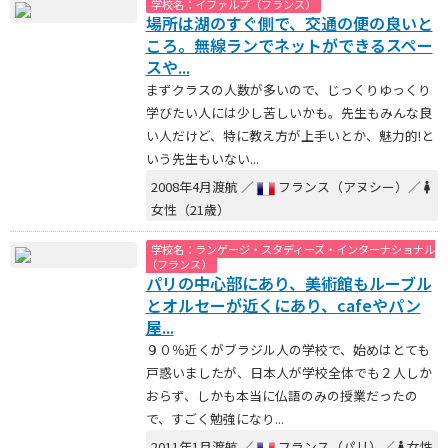
学校名：イファルプ（フランス）
場所は湖のすぐ側で、交通の便の良いと
ころ。無線ランでネットができるスペー
スや...
まずクラスの人数が多いので、じっくりゆっくり
学びたい人には少し苦しいかも。先生もみんな良
い人だけど、特に教え方が上手いとか、魅力的!と
いう先生もいない...
2008年4月渡航 ／
フランス（アヌシー）／
女性（21歳）
学校名：ランゲージ・スタディーズ・インターナショナル
（フランス）
パリの中心部にあり、美術館もルーブル
とオルセーが近くにあり、cafeやパン
屋...
９０％近くがブラジル人の学校で、始めはとても
戸惑いましたが、日本人が学校全体でも２人しか
おらず、しかも本当に仏語のみの授業だったの
で、すごく勉強になり...
2011年1月渡航 ／
フランス（パリ）／
女性