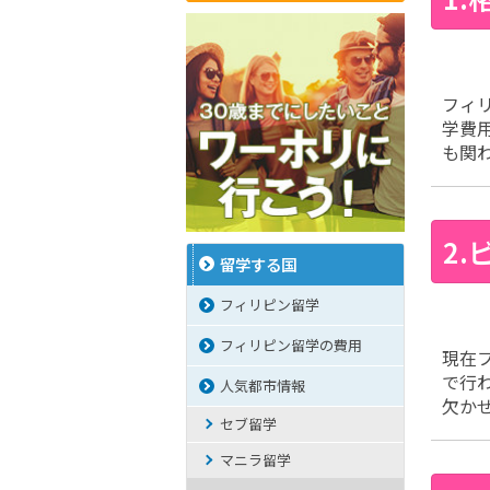
フィ
学費
も関
2
留学する国
フィリピン留学
フィリピン留学の費用
現在
で行
人気都市情報
欠か
セブ留学
マニラ留学