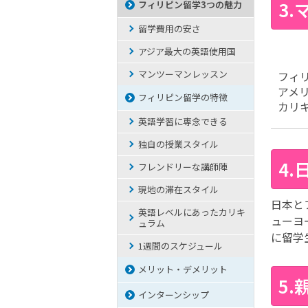
3
フィリピン留学3つの魅力
留学費用の安さ
アジア最大の英語使用国
マンツーマンレッスン
フィ
アメ
フィリピン留学の特徴
カリ
英語学習に専念できる
独自の授業スタイル
4
フレンドリーな講師陣
現地の滞在スタイル
日本と
英語レベルにあったカリキ
ューヨ
ュラム
に留学
1週間のスケジュール
メリット・デメリット
5
インターンシップ