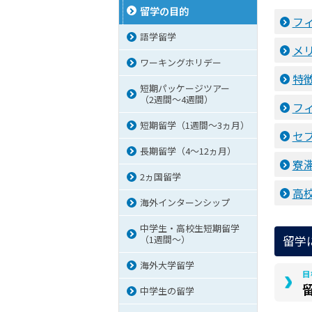
留学の目的
フ
語学留学
メ
ワーキングホリデー
特
短期パッケージツアー
（2週間～4週間）
フ
短期留学（1週間～3ヵ月）
セ
長期留学（4～12ヵ月）
寮
2ヵ国留学
高
海外インターンシップ
中学生・高校生短期留学
留学
（1週間〜）
海外大学留学
目
中学生の留学