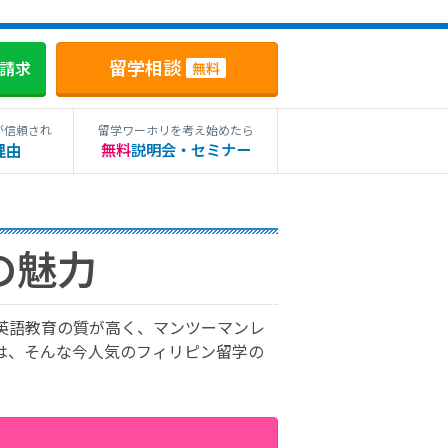
留学相談
料請求
無料
が信頼され
留学ワーホリを考え始めたら
理由
無料
説明会・セミナー
の魅力
英語教育の質が高く、マンツーマンレ
は、そんな今人気のフィリピン留学の