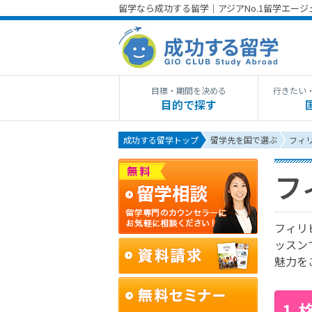
留学なら成功する留学｜アジアNo.1留学エー
目標・期間を決める
行きたい
目的で探す
成功する留学トップ
留学先を国で選ぶ
フィ
フ
フィリ
ッスン
魅力を
1