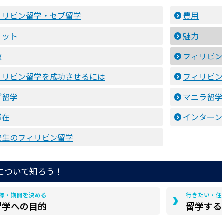
ィリピン留学・セブ留学
費用
リット
魅力
徴
フィリピ
ィリピン留学を成功させるには
フィリピ
ブ留学
マニラ留
滞在
インター
校生のフィリピン留学
について知ろう！
標・期間を決める
行きたい・住
留学への目的
留学する