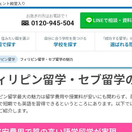
ジェント殿堂入り
お急ぎの方はお電話で！
LINEで相談・資
0120-945-504
・住みたい国を選ぶ
自分に合う学校を見つける
「成功する留学」
国で探す
学校を探す
選ばれる
リピン留学
フィリピン留学・セブ留学の魅力
ィリピン留学・セブ留学
ピン留学最大の魅力は留学費用や授業料が安いにも関わらず、
で短期でも英語を習得できるというところにあります。以下で
ご紹介します。
.格安費用で質の高い語学留学が実現