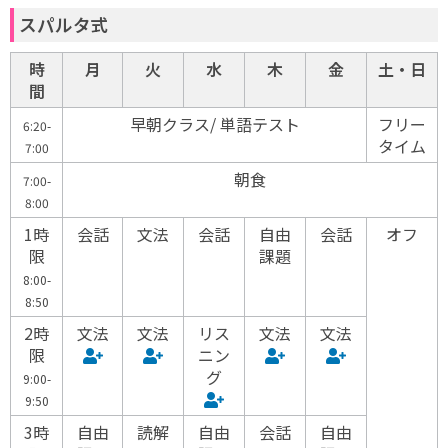
スパルタ式
時
月
火
水
木
金
土・日
間
早朝クラス/ 単語テスト
フリー
6:20-
タイム
7:00
朝食
7:00-
8:00
1時
会話
文法
会話
自由
会話
オフ
限
課題
8:00-
8:50
2時
文法
文法
リス
文法
文法
限
ニン
グ
9:00-
9:50
3時
自由
読解
自由
会話
自由