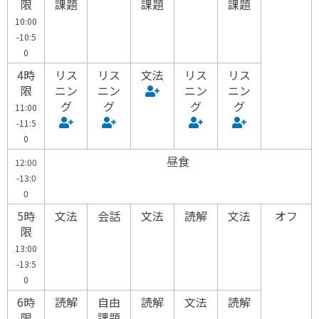
限
課題
課題
課題
10:00
-10:5
0
4時
リス
リス
文法
リス
リス
限
ニン
ニン
ニン
ニン
グ
グ
グ
グ
11:00
-11:5
0
昼食
12:00
-13:0
0
5時
文法
会話
文法
読解
文法
オフ
限
13:00
-13:5
0
6時
読解
自由
読解
文法
読解
限
課題