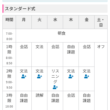
スタンダード式
時間
月
火
水
木
金
土・
日
朝食
7:00-
8:00
1時
会話
文法
会話
自由
会話
オフ
限
課題
8:00-
8:50
2時
文法
文法
リス
文法
文法
限
ニン
グ
9:00-
9:50
3時
自由
読解
自由
会話
自由
限
課題
課題
課題
10:00