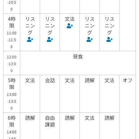
-10:5
0
4時
リス
リス
文法
リス
リス
限
ニン
ニン
ニン
ニン
グ
グ
グ
グ
11:00
-11:5
0
昼食
12:00
-13:0
0
5時
文法
会話
文法
読解
文法
オフ
限
13:00
-13:5
0
6時
読解
自由
読解
文法
読解
限
課題
14:00
-14:5