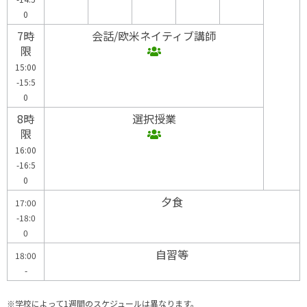
0
7時
会話/欧米ネイティブ講師
限
15:00
-15:5
0
8時
選択授業
限
16:00
-16:5
0
夕食
17:00
-18:0
0
自習等
18:00
-
※学校によって1週間のスケジュールは異なります。