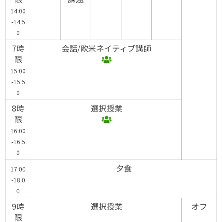
14:00
-14:5
0
7時
会話/欧米ネイティブ講師
限
15:00
-15:5
0
8時
選択授業
限
16:00
-16:5
0
夕食
17:00
-18:0
0
9時
選択授業
オフ
限