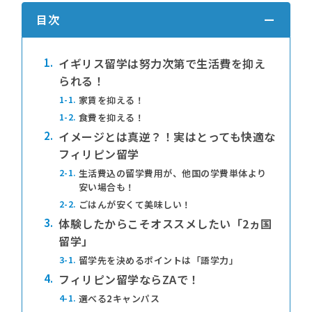
目次
1.
イギリス留学は努力次第で生活費を抑え
られる！
1-1.
家賃を抑える！
1-2.
食費を抑える！
2.
イメージとは真逆？！実はとっても快適な
フィリピン留学
2-1.
生活費込の留学費用が、他国の学費単体より
安い場合も！
2-2.
ごはんが安くて美味しい！
3.
体験したからこそオススメしたい「2ヵ国
留学」
3-1.
留学先を決めるポイントは「語学力」
4.
フィリピン留学ならZAで！
4-1.
選べる2キャンパス