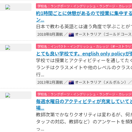
学校名：ラングポーツ・イングリッシュ・ランゲージ・カレッジ
約1時間ごとに休憩があるので授業に集中す
ン...
日本で教わる英語とは違う角度で学ぶことが
2018年8月渡航 ／
オーストラリア（ゴールドコー
学校名：インパクト・イングリッシュ・カレッジ（オーストラリ
とても良い学校です。english only policy
学校では授業とアクティビティーを通してた
ランチはクラスメイトや他のレベルのクラス
行...
2013年2月渡航 ／
オーストラリア（メルボルン）
学校名：ラングポーツ・イングリッシュ・ランゲージ・カレッジ
毎週水曜日のアクティビティが充実していて
場...
教師次第でかなりクオリティは変わるが、何
タッフの対応、教師など）のアンケートを頻
っ...