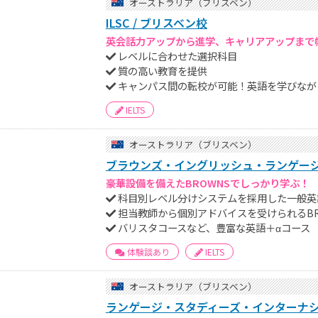
オーストラリア（ブリスベン）
ILSC / ブリスベン校
英会話力アップから進学、キャリアアップまで
レベルに合わせた選択科目
質の高い教育を提供
キャンパス間の転校が可能！英語を学びなが
IELTS
オーストラリア（ブリスベン）
ブラウンズ・イングリッシュ・ランゲージ・
豪華設備を備えたBROWNSでしっかり学ぶ！
科目別レベル分けシステムを採用した一般英語コー
担当教師から個別アドバイスを受けられるBROW
バリスタコースなど、豊富な英語＋αコース
体験談あり
IELTS
オーストラリア（ブリスベン）
ランゲージ・スタディーズ・インターナショナ