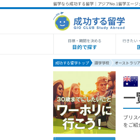
留学なら成功する留学｜アジアNo.1留学エー
目標・期間を決める
行きたい
目的で探す
成功する留学トップ
語学学校
オーストラリ
一
ブリス
をご紹