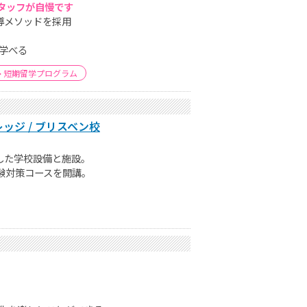
タッフが自慢です
指導メソッドを採用
学べる
短期留学プログラム
ジ / ブリスベン校
した学校設備と施設。
富な試験対策コースを開講。