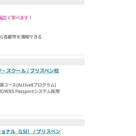
幅広く学べます！
ら各都市を満喫できる
スクール / ブリスベン校
ス(Active8プログラム)
NS Passportシステム採用
ル（LSI） / ブリスベン