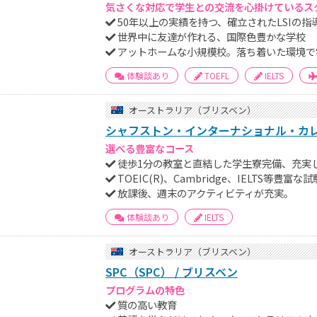
気さくな対応で学生との交流を心掛けているス
50年以上の実績を持つ、確立されたLSIの
世界中に友達が作れる、国際色豊かな学校
アットホームな小規模校。落ち着いた環境で
体験談あり
TOEFL
IELTS
オーストラリア（ブリスベン）
シャフストン・インターナショナル・カレッ
選べる豊富なコース
徒歩1分の教室と直結した学生寮完備、充実
TOEIC(R)、Cambridge、IELTS等豊
放課後、週末のアクティビティが充実。
体験談あり
IELTS
オーストラリア（ブリスベン）
SPC（SPC） / ブリスベン
プログラムの特色
質の高い教育