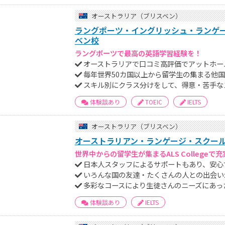
オーストラリア（ブリスベン）
ラングポーツ・イングリッシュ・ランゲージ・
ベン校
ラングポーツで最高の英語学習経験を！
オーストラリアで口コミ高評価でアットホー
毎年世界50カ国以上から留学生の集まる他
スキル別にクラス分けをして、得意・苦手な
体験談あり
TOEIC
IELTS
オーストラリア（ブリスベン）
オーストラリアン・ランゲージ・スクールズ（A
世界中からの留学生が集まるALS College
日本人スタッフによるサポートもあり、安心
いろんな国の友達・たくさんの人との出会い
多彩なコースにより生徒さんのニーズにあっ
体験談あり
IELTS