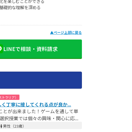
化を楽しむことができる
基礎的な理解を深める
▲
ページ上部に戻る
LINEで相談・資料請求
ストラリア）
しく丁寧に接してくれる点が良か...
ことが出来ました！ゲームを通して単
選択授業では個々の興味・関心に応...
／
男性（23歳）