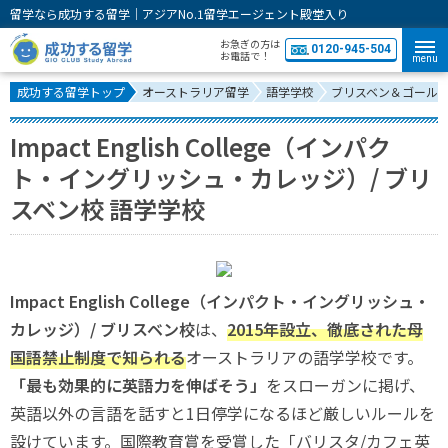
留学なら成功する留学｜アジアNo.1留学エージェント殿堂入り
お急ぎの方は
0120-945-504
お電話で！
menu
成功する留学トップ
オーストラリア留学
語学学校
ブリスベン＆ゴール
Impact English College（インパク
ト・イングリッシュ・カレッジ）/ ブリ
スベン校 語学学校
Impact English College（インパクト・イングリッシュ・
カレッジ）/ ブリスベン校
は、
2015年設立、徹底された母
国語禁止制度で知られる
オーストラリアの語学学校です。
「最も効果的に英語力を伸ばそう」
をスローガンに掲げ、
英語以外の言語を話すと1日停学になるほど厳しいルールを
設けています。国際教育賞を受賞した「バリスタ/カフェ英