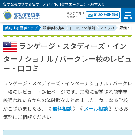
留学なら成功する留学｜アジアNo.1留学エージェント殿堂入り
お急ぎの方は
0120-945-504
お電話で！
menu
成功する留学トップ
語学学校検索
口コミ・体験談
アメリカ
評価・レ
ランゲージ・スタディーズ・イン
ターナショナル / バークレー校のレビュ
ー・口コミ
ランゲージ・スタディーズ・インターナショナル / バークレ
ー校のレビュー・評価ページです。実際に留学され語学学
校通われた方からの体験談をまとめました。気になる学校
がございましたら、《
無料相談
》《
メール相談
》からお
気軽にご相談ください。