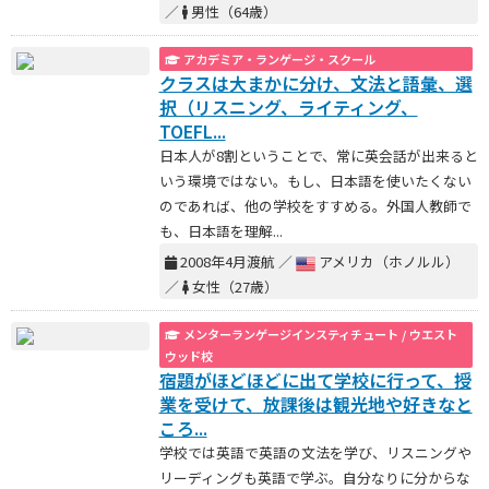
／
男性（64歳）
アカデミア・ランゲージ・スクール
クラスは大まかに分け、文法と語彙、選
択（リスニング、ライティング、
TOEFL...
日本人が8割ということで、常に英会話が出来ると
いう環境ではない。もし、日本語を使いたくない
のであれば、他の学校をすすめる。外国人教師で
も、日本語を理解...
2008年4月渡航 ／
アメリカ（ホノルル）
／
女性（27歳）
メンターランゲージインスティチュート / ウエスト
ウッド校
宿題がほどほどに出て学校に行って、授
業を受けて、放課後は観光地や好きなと
ころ...
学校では英語で英語の文法を学び、リスニングや
リーディングも英語で学ぶ。自分なりに分からな