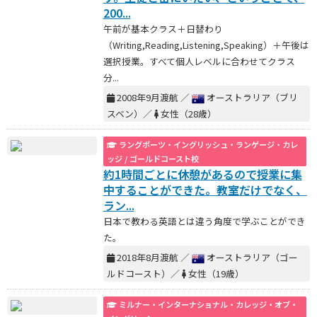
200...
午前が基本クラス＋日替わり
（Writing,Reading,Listening,Speaking）＋午後は
選択授業。すべて個人レベルに合わせてクラス
分...
2008年9月渡航 ／
オーストラリア（ブリ
スベン）／
女性（28歳）
ラングポーツ・イングリッシュ・ランゲージ・カレ
ッジ / ゴールドコースト校
約1時間ごとに休憩があるので授業に集
中することができた。教室だけでなく、
ラン...
日本で教わる英語とは違う角度で学ぶことができ
た。
2018年8月渡航 ／
オーストラリア（ゴー
ルドコースト）／
女性（19歳）
ミルナー・インターナショナル・カレッジ・オブ・