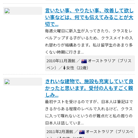
言いたい事、やりたい事、改善して欲し
い事などは、何でも伝えてみることが大
切で...
毎週火曜日に新入生が入ってきたり、クラスをレ
ベルアップする子がいるため、クラスメイトの入
れ替わりが結構あります。私は留学生のあまり多
くない時期に行きま...
2010年11月渡航 ／
オーストラリア（ブリス
ベン）／
女性（22歳）
きれいな建物で、施設も充実していて良
かったと思います。受付の人もすごく親
しみ...
最初テストを受けるのですが、日本人は筆記はで
きるからある程度のレベルで入れるけど、クラス
に入って喋れないというのが難点だと私の周りの
日本人は話していま...
2011年2月渡航 ／
オーストラリア（ブリスベ