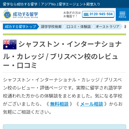
留学なら成功する留学｜アジアNo.1留学エージェント殿堂入り
お急ぎの方は
0120-945-504
お電話で！
menu
成功する留学トップ
語学学校検索
口コミ・体験談
オーストラリア
評
シャフストン・インターナショナ
ル・カレッジ / ブリスベン校のレビュ
ー・口コミ
シャフストン・インターナショナル・カレッジ / ブリスベ
ン校のレビュー・評価ページです。実際に留学され語学学
校通われた方からの体験談をまとめました。気になる学校
がございましたら、《
無料相談
》《
メール相談
》からお
気軽にご相談ください。