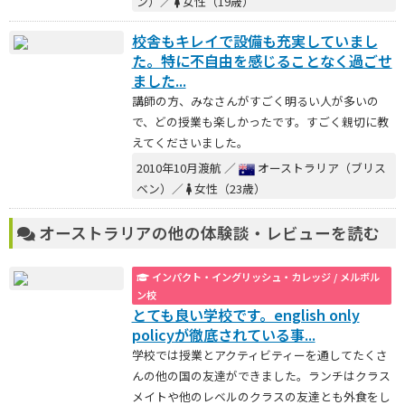
ン）／
女性（19歳）
校舎もキレイで設備も充実していまし
た。特に不自由を感じることなく過ごせ
ました...
講師の方、みなさんがすごく明るい人が多いの
で、どの授業も楽しかったです。すごく親切に教
えてくださいました。
2010年10月渡航 ／
オーストラリア（ブリス
ベン）／
女性（23歳）
オーストラリアの他の体験談・レビューを読む
インパクト・イングリッシュ・カレッジ / メルボル
ン校
とても良い学校です。english only
policyが徹底されている事...
学校では授業とアクティビティーを通してたくさ
んの他の国の友達ができました。ランチはクラス
メイトや他のレベルのクラスの友達とも外食をし