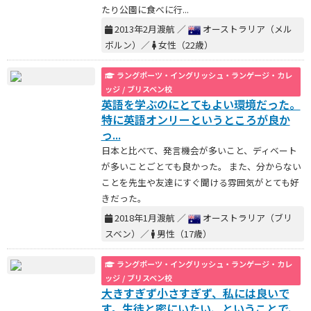
たり公園に食べに行...
2013年2月渡航 ／
オーストラリア（メル
ボルン）／
女性（22歳）
ラングポーツ・イングリッシュ・ランゲージ・カレ
ッジ / ブリスベン校
英語を学ぶのにとてもよい環境だった。
特に英語オンリーというところが良か
っ...
日本と比べて、発言機会が多いこと、ディベート
が多いことごとても良かった。 また、分からない
ことを先生や友達にすぐ聞ける雰囲気がとても好
きだった。
2018年1月渡航 ／
オーストラリア（ブリ
スベン）／
男性（17歳）
ラングポーツ・イングリッシュ・ランゲージ・カレ
ッジ / ブリスベン校
大きすぎず小さすぎず、私には良いで
す。生徒と密にいたい、ということで、