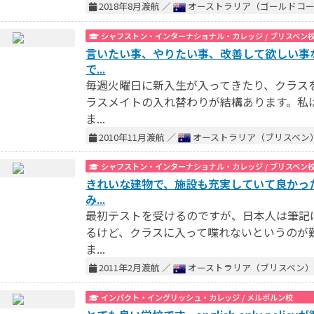
2018年8月渡航 ／
オーストラリア（ゴールドコ
シャフストン・インターナショナル・カレッジ / ブリスベン
言いたい事、やりたい事、改善して欲しい事
で...
毎週火曜日に新入生が入ってきたり、クラス
ラスメイトの入れ替わりが結構あります。私
ま...
2010年11月渡航 ／
オーストラリア（ブリスベン
シャフストン・インターナショナル・カレッジ / ブリスベン
きれいな建物で、施設も充実していて良かっ
み...
最初テストを受けるのですが、日本人は筆記
るけど、クラスに入って喋れないというのが
ま...
2011年2月渡航 ／
オーストラリア（ブリスベン
インパクト・イングリッシュ・カレッジ / メルボルン校