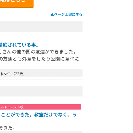
▲
ページ上部に戻る
が徹底されている事...
くさんの他の国の友達ができました。
の友達とも外食をしたり公園に食べに
／
女性（22歳）
ールドコースト校
ることができた。教室だけでなく、ラ
できた。