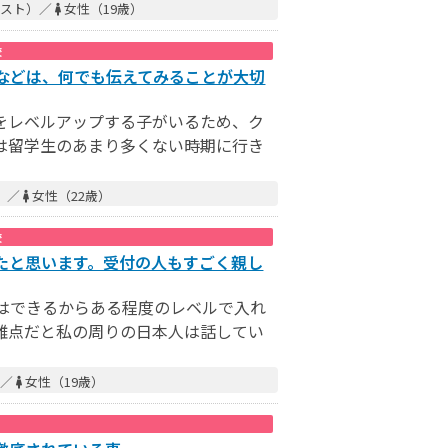
ースト）／
女性（19歳）
校
などは、何でも伝えてみることが大切
をレベルアップする子がいるため、ク
は留学生のあまり多くない時期に行き
）／
女性（22歳）
校
たと思います。受付の人もすごく親し
はできるからある程度のレベルで入れ
難点だと私の周りの日本人は話してい
）／
女性（19歳）