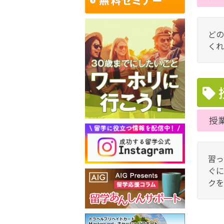
どの
くれ
授
習っ
ぐに
クを