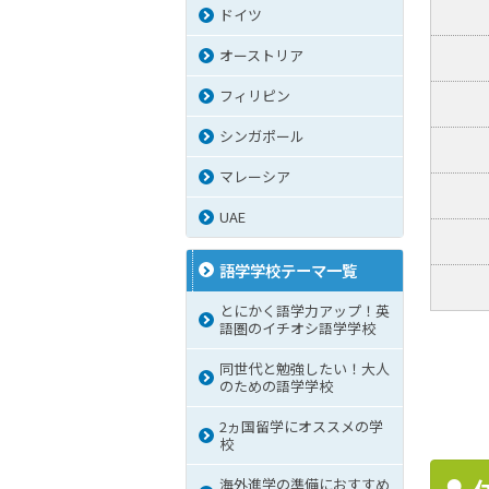
ドイツ
オーストリア
フィリピン
シンガポール
マレーシア
UAE
語学学校テーマ一覧
とにかく語学力アップ！英
語圏のイチオシ語学学校
同世代と勉強したい！大人
のための語学学校
2ヵ国留学にオススメの学
校
海外進学の準備におすすめ