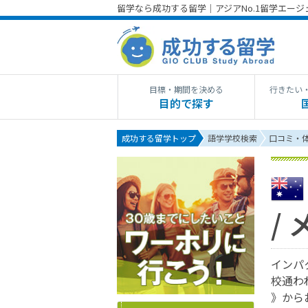
留学なら成功する留学｜アジアNo.1留学エー
目標・期間を決める
行きたい
目的で探す
成功する留学トップ
語学学校検索
口コミ・
/
インパ
校通わ
》から