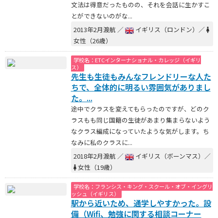
文法は得意だったものの、それを会話に生かすこ
とができないのがな...
2013年2月渡航 ／
イギリス（ロンドン）／
女性（26歳）
学校名：ETCインターナショナル・カレッジ（イギリ
ス）
先生も生徒もみんなフレンドリーな人た
ちで、全体的に明るい雰囲気がありまし
た。...
途中でクラスを変えてもらったのですが、どのク
ラスもも同じ国籍の生徒があまり集まらないよう
なクラス編成になっていたような気がします。ち
なみに私のクラスに...
2018年2月渡航 ／
イギリス（ボーンマス）／
女性（19歳）
学校名：フランシス・キング・スクール・オブ・イングリ
ッシュ（イギリス）
駅から近いため、通学しやすかった。設
備（Wifi、勉強に関する相談コーナー