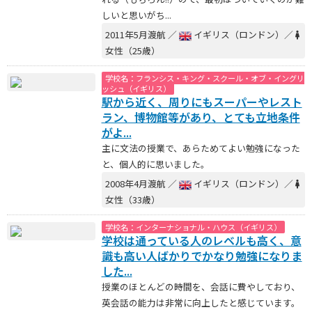
しいと思いがち...
2011年5月渡航 ／
イギリス（ロンドン）／
女性（25歳）
学校名：フランシス・キング・スクール・オブ・イングリ
ッシュ（イギリス）
駅から近く、周りにもスーパーやレスト
ラン、博物館等があり、とても立地条件
がよ...
主に文法の授業で、あらためてよい勉強になった
と、個人的に思いました。
2008年4月渡航 ／
イギリス（ロンドン）／
女性（33歳）
学校名：インターナショナル・ハウス（イギリス）
学校は通っている人のレベルも高く、意
識も高い人ばかりでかなり勉強になりま
した...
授業のほとんどの時間を、会話に費やしており、
英会話の能力は非常に向上したと感じています。