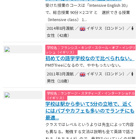
受けた授業のコースは「Intensive English 30」
で、総合授業 90分×2コマ と 選択できる授業
（Intensive class） 1...
2014年8月渡航 ／
イギリス（ロンドン）／
女性（42歳）
学校名：フランシス・キング・スクール・オブ・イングリ
ッシュ（イギリス）
初めての語学学校なので比べられない。
PMがfreeになるので、ややもったいない。
2011年3月渡航 ／
イギリス（ロンドン）／
男性（18歳）
学校名：ランゲージ・スタディーズ・インターナショナル
（イギリス）
学校は駅から歩いて5分の立地で、近く
にはパブやカフェも多いのでランチにも
最適...
クラスではレベルというよりは先生によって内容
も異なる。勉強する文法は説明も全て英語で話さ
れる（もちろん!!）ので、最初はついていくのが難