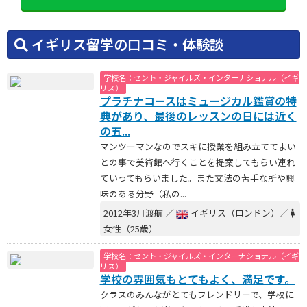
イギリス留学の口コミ・体験談
学校名：セント・ジャイルズ・インターナショナル（イギ
リス）
プラチナコースはミュージカル鑑賞の特
典があり、最後のレッスンの日には近く
の五...
マンツーマンなのでスキに授業を組み立ててよい
との事で美術館へ行くことを提案してもらい連れ
ていってもらいました。また文法の苦手な所や興
味のある分野（私の...
2012年3月渡航 ／
イギリス（ロンドン）／
女性（25歳）
学校名：セント・ジャイルズ・インターナショナル（イギ
リス）
学校の雰囲気もとてもよく、満足です。
クラスのみんながとてもフレンドリーで、学校に