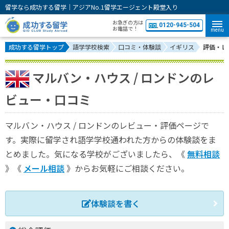
留学なら成功する留学｜アジアNo.1留学エージェント殿堂入り
お急ぎの方は
0120-945-504
お電話で！
menu
成功する留学トップ
語学学校検索
口コミ・体験談
イギリス
評価・レ
マルバン・ハウス / ロンドンのレ
ビュー・口コミ
マルバン・ハウス / ロンドンのレビュー・評価ページで
す。実際に留学され語学学校通われた方からの体験談をま
とめました。気になる学校がございましたら、《
無料相談
》《
メール相談
》からお気軽にご相談ください。
体験談を書く