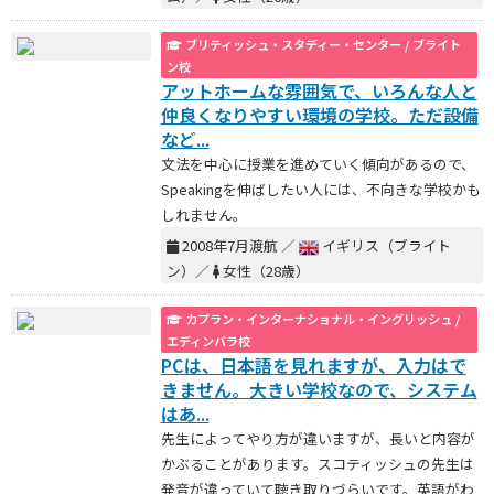
ブリティッシュ・スタディー・センター / ブライト
ン校
アットホームな雰囲気で、いろんな人と
仲良くなりやすい環境の学校。ただ設備
など...
文法を中心に授業を進めていく傾向があるので、
Speakingを伸ばしたい人には、不向きな学校かも
しれません。
2008年7月渡航 ／
イギリス（ブライト
ン）／
女性（28歳）
カプラン・インターナショナル・イングリッシュ /
エディンバラ校
PCは、日本語を見れますが、入力はで
きません。大きい学校なので、システム
はあ...
先生によってやり方が違いますが、長いと内容が
かぶることがあります。スコティッシュの先生は
発音が違っていて聴き取りづらいです。英語がわ