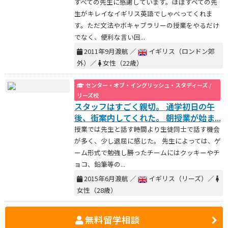
すべての先生に感謝しています。ほぼすべての先
生がキレイなイギリス英語でしゃべってくれま
す。ただ文法やボキャブラリーの授業をやるだけ
でなく、便利な言い回...
2011年9月渡航 ／
イギリス（ロンドン郊
外）／
女性（22歳）
センター・オブ・イングリッシュ・スタディーズ /
リーズ校
スタッフはすごく親切。 通学初日の午
後、街案内してくれた。 朝授業が始ま...
授業では先生と話す時間より生徒同士で話す機会
が多く、少し退屈に感じた。 先生によっては、ゲ
ーム形式で勉強し勝ったチームにはクッキーやチ
ョコ、鉛筆等の...
2015年6月渡航 ／
イギリス（リーズ）／
女性（28歳）
無料留学相談