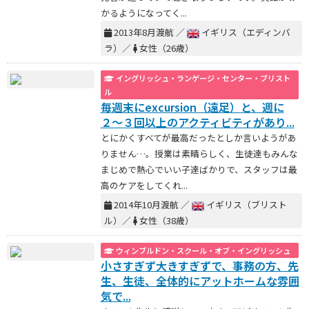
かるようになってく...
2013年8月渡航 ／
イギリス（エディンバ
ラ）／
女性（26歳）
イングリッシュ・ランゲージ・センター・ブリスト
ル
毎週末にexcursion（遠足）と、週に
２〜３回以上のアクティビティがあり...
とにかくすべてが最高だったとしか言いようがあ
りません…。授業は素晴らしく、生徒達もみんな
まじめで熱心でいい子達ばかりで、スタッフは最
高のケアをしてくれ...
2014年10月渡航 ／
イギリス（ブリスト
ル）／
女性（38歳）
ウィンブルドン・スクール・オブ・イングリッシュ
小さすぎず大きすぎずで、事務の方、先
生、生徒、全体的にアットホームな雰囲
気で...