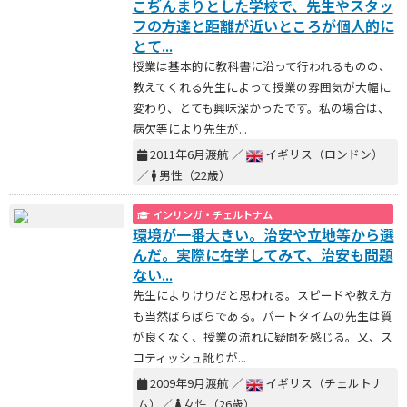
こぢんまりとした学校で、先生やスタッ
フの方達と距離が近いところが個人的に
とて...
授業は基本的に教科書に沿って行われるものの、
教えてくれる先生によって授業の雰囲気が大幅に
変わり、とても興味深かったです。私の場合は、
病欠等により先生が...
2011年6月渡航 ／
イギリス（ロンドン）
／
男性（22歳）
インリンガ・チェルトナム
環境が一番大きい。治安や立地等から選
んだ。実際に在学してみて、治安も問題
ない...
先生によりけりだと思われる。スピードや教え方
も当然ばらばらである。パートタイムの先生は質
が良くなく、授業の流れに疑問を感じる。又、ス
コティッシュ訛りが...
2009年9月渡航 ／
イギリス（チェルトナ
ム）／
女性（26歳）