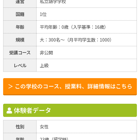
運営
私立語学学校
国籍
1位
年齢
平均年齢：0歳（入学基準：16歳）
規模
大：300名～（月平均学生数：1000）
受講コース
非公開
レベル
上級
＞ この学校のコース、授業料、詳細情報はこちら
体験者データ
性別
女性
年齢
23歳（留学時）