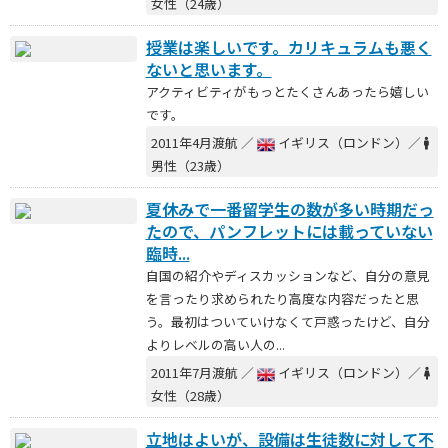
女性（24歳）
授業は楽しいです。カリキュラムも悪く
ないと思います。
アクティビティがもっとたくさんあったら嬉しい
です。
2011年4月渡航 ／
イギリス（ロンドン）／
男性（23歳）
夏休みで一番留学生の数が多い時期だっ
たので、パンフレットには載っていない
臨時...
自国の紹介やディスカッションなど、自分の意見
を言ったり求められたり高度な内容だったと思
う。最初はついていけなくて戸惑ったけど、自分
よりレベルの高い人の...
2011年7月渡航 ／
イギリス（ロンドン）／
女性（28歳）
立地はよいが、設備は生徒数に対して不