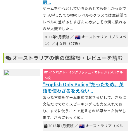
房...
ゲームを中心としているためとても楽しかったで
す 入学したての頃のレベルのクラスでは生徒間で
レベルの差がありすぎたため少しその溝に慣れる
のが大変でした ...
2013年9月渡航 ／
オーストラリア（ブリスベ
ン）／
女性（27歳）
オーストラリアの他の体験談・レビューを読む
インパクト・イングリッシュ・カレッジ / メルボル
ン校
”English Only Policy”だったため、英
語を使わざるをえない...
習った言葉をゲーム形式でおさらいして、さらに
文法だけでなくスピーキングにも力を入れてお
り、すぐに使うことで覚えるのが早かった気がし
ます。さらにもっと勉...
2013年1月渡航 ／
オーストラリア（メル