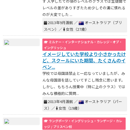
す 入学したての頃のレベルのクラスでは生徒間で
レベルの差がありすぎたため少しその溝に慣れる
のが大変でした ...
2013年9月渡航 ／
オーストラリア（ブリ
スベン）／
女性（27歳）
ミルナー・インターナショナル・カレッジ・オブ・
イングリッシュ
イメージしていた学校より小さかったけ
ど、スクールにいた期間、たくさんのイ
ベン...
学校では母国語禁止と一応なっていましたが、み
んな母国語を話していてすこし残念に思います。
しかし、もちろん授業中（特に上のクラス）では
みんな積極的に質問...
2013年4月渡航 ／
オーストラリア（パー
ス）／
女性（19歳）
ラングポーツ・イングリッシュ・ランゲージ・カレ
ッジ / ブリスベン校