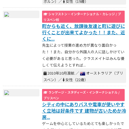
ボルン）／
女性（19歳）
シャフストン・インターナショナル・カレッジ / ブ
リスベン校
町からも近く、放課後友達と町に遊びに
行くことが出来てよかった！！また、近
くに...
先生によって授業の進め方が異なり面白かっ
た！！また、自分から外国人の人に話しかけてい
く必要があると思った。クラスメイトはみんな優
しくて伝えようとすれば...
2010年10月渡航 ／
オーストラリア（ブリ
スベン）／
女性（22歳）
ランゲージ・スタディーズ・インターナショナル /
ブリスベン
シティの中にありバスや電車が使いやす
く立地は好条件です 建物が古いためか冷
房...
ゲームを中心としているためとても楽しかったで