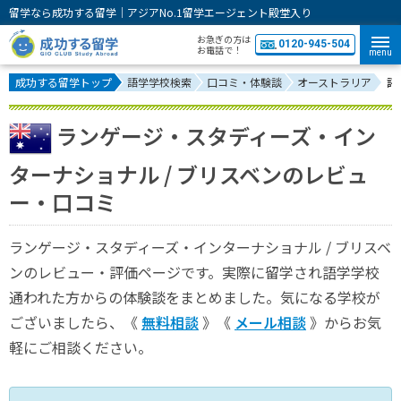
留学なら成功する留学｜アジアNo.1留学エージェント殿堂入り
お急ぎの方は
0120-945-504
お電話で！
menu
成功する留学トップ
語学学校検索
口コミ・体験談
オーストラリア
評
ランゲージ・スタディーズ・イン
ターナショナル / ブリスベンのレビュ
ー・口コミ
ランゲージ・スタディーズ・インターナショナル / ブリスベ
ンのレビュー・評価ページです。実際に留学され語学学校
通われた方からの体験談をまとめました。気になる学校が
ございましたら、《
無料相談
》《
メール相談
》からお気
軽にご相談ください。