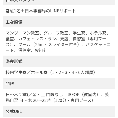
常駐1名＋日本事務局のLINEサポート
主な設備
マンツーマン教室、グループ教室、学生寮、ホテル寮、
食堂、カフェ・レストラン、売店、自習室（専用ブー
ス）、プール（25m・スライダー付き）、バスケットコ
ート、保健室、Wi-Fi
滞在形式
校内学生寮／ホテル寮（1・2・3・4・6人部屋）
門限
日〜木 20時／金・土 門限なし ※EOP（教室内）、義
務自習 日〜木 20〜22時（120分・専用ブース）
公式URL