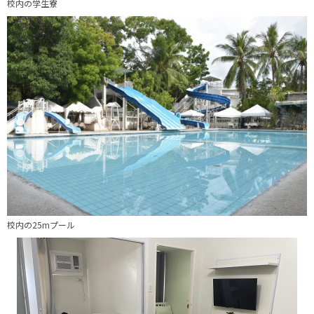
校内の学生寮
校内の25mプール