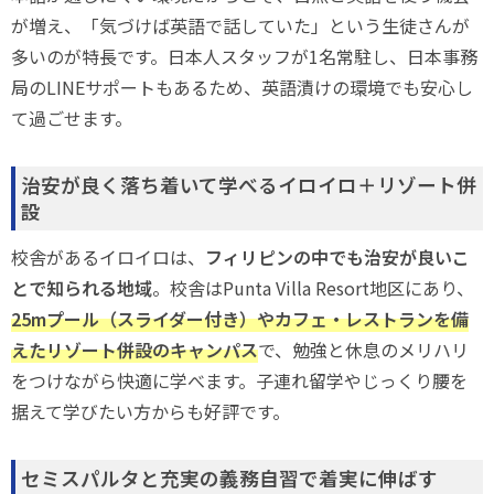
が増え、「気づけば英語で話していた」という生徒さんが
多いのが特長です。日本人スタッフが1名常駐し、日本事務
局のLINEサポートもあるため、英語漬けの環境でも安心し
て過ごせます。
治安が良く落ち着いて学べるイロイロ＋リゾート併
設
校舎があるイロイロは、
フィリピンの中でも治安が良いこ
とで知られる地域
。校舎はPunta Villa Resort地区にあり、
25mプール（スライダー付き）やカフェ・レストランを備
えたリゾート併設のキャンパス
で、勉強と休息のメリハリ
をつけながら快適に学べます。子連れ留学やじっくり腰を
据えて学びたい方からも好評です。
セミスパルタと充実の義務自習で着実に伸ばす