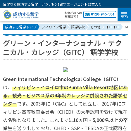
留学なら成功する留学｜アジアNo.1留学エージェント殿堂入り
お急ぎの方は
0120-945-504
お電話で！
menu
成功する留学トップ
フィリピン留学
語学学校
その他
イロイロ
Gre
グリーン・インターナショナル・テク
ニカル・カレッジ（GITC） 語学学校
Green International Technological College（GITC）
は、
フィリピン・イロイロ市のPunta Villa Resort地区にあ
る、観光・ビジネス系の4年制カレッジに併設された語学セ
ンター
です。2003年に「C&C」として創立し、2017年にフ
ィリピン高等教育委員会（CHED）の大学認可を受けて現在
の名称となりました。これまでに
10ヵ国・5,000名以上の卒
業生
を送り出しており、CHED・SSP・TESDAの正式認可を