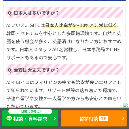
Q: 日本人は多いですか？
A: いいえ。GITCは
日本人比率が5〜10％と非常に低く
、
韓国・ベトナムを中心とした多国籍環境です。自然と英
語を使う機会が多く、英語漬けになりたい方におすすめ
です。日本人スタッフが1名常駐し、日本事務局のLINE
サポートもあるので安心です。
Q: 治安は大丈夫ですか？
A: イロイロは
フィリピンの中でも治安が良いエリア
とし
て知られています。リゾート併設の落ち着いた環境で、
子連れ留学や女性の一人留学の方からも安心との声をい
ただいています。
相談・資料請求
留学相談
Q: 門限や自習のルールはありますか？
無料