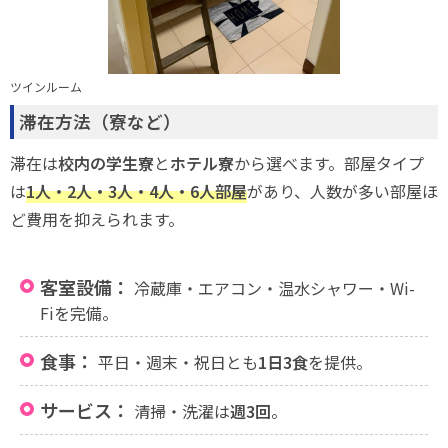
ツインルーム
滞在方法（寮など）
滞在は
校内の学生寮
と
ホテル寮
から選べます。部屋タイプ
は
1人・2人・3人・4人・6人部屋
があり、人数が多い部屋ほ
ど費用を抑えられます。
客室設備：
冷蔵庫・エアコン・温水シャワー・Wi-
Fiを完備。
食事：
平日・週末・祝日とも
1日3食
を提供。
サービス：
清掃・洗濯は
週3回
。