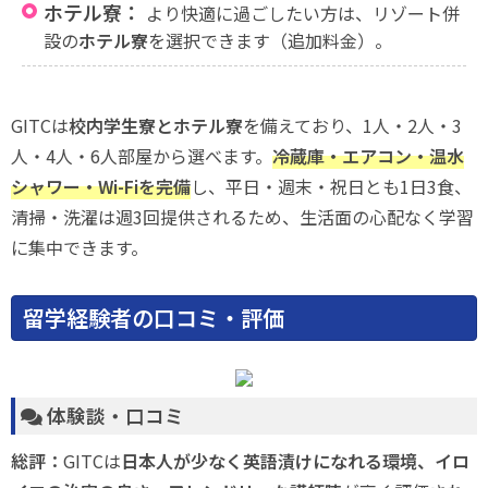
ホテル寮：
より快適に過ごしたい方は、リゾート併
設の
ホテル寮
を選択できます（追加料金）。
GITCは
校内学生寮とホテル寮
を備えており、1人・2人・3
人・4人・6人部屋から選べます。
冷蔵庫・エアコン・温水
シャワー・Wi-Fiを完備
し、平日・週末・祝日とも1日3食、
清掃・洗濯は週3回提供されるため、生活面の心配なく学習
に集中できます。
留学経験者の口コミ・評価
体験談・口コミ
総評：
GITCは
日本人が少なく英語漬けになれる環境、イロ