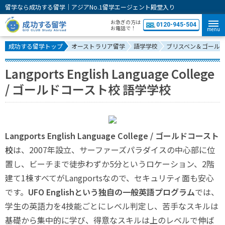
留学なら成功する留学｜アジアNo.1留学エージェント殿堂入り
お急ぎの方は
0120-945-504
お電話で！
menu
成功する留学トップ
オーストラリア留学
語学学校
ブリスベン＆ゴール
Langports English Language College
/ ゴールドコースト校 語学学校
Langports English Language College / ゴールドコースト
校
は、2007年設立、サーファーズパラダイスの中心部に位
置し、ビーチまで徒歩わずか5分というロケーション、2階
建て1棟すべてがLangportsなので、セキュリティ面も安心
です。
UFO Englishという独自の一般英語プログラム
では、
学生の英語力を4技能ごとにレベル判定し、苦手なスキルは
基礎から集中的に学び、得意なスキルは上のレベルで伸ば