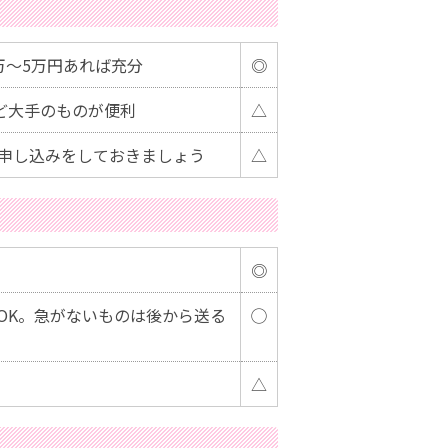
万～5万円あれば充分
◎
X など大手のものが便利
△
申し込みをしておきましょう
△
◎
OK。急がないものは後から送る
◯
△