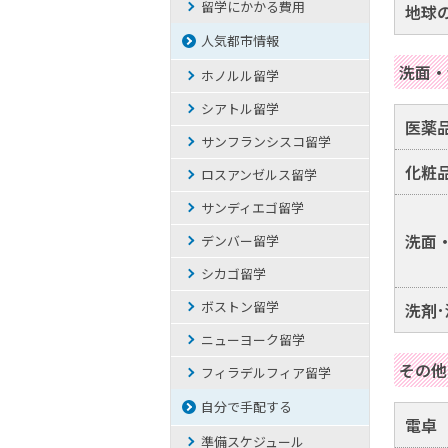
留学にかかる費用
地球
人気都市情報
洗面・
ホノルル留学
シアトル留学
医薬
サンフランシスコ留学
化粧
ロスアンゼルス留学
サンディエゴ留学
洗面
デンバー留学
シカゴ留学
ボストン留学
洗剤
ニューヨーク留学
その他
フィラデルフィア留学
自分で手配する
電卓
準備スケジュール