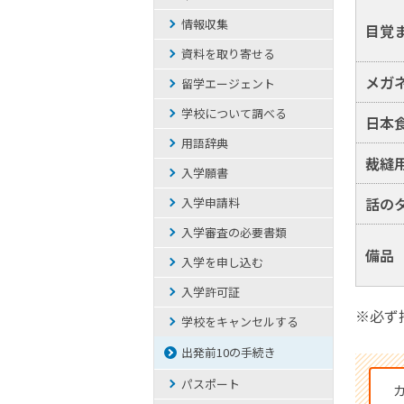
情報収集
目覚
資料を取り寄せる
メガ
留学エージェント
学校について調べる
日本
用語辞典
裁縫
入学願書
話の
入学申請料
入学審査の必要書類
備品
入学を申し込む
入学許可証
※必ず
学校をキャンセルする
出発前10の手続き
パスポート