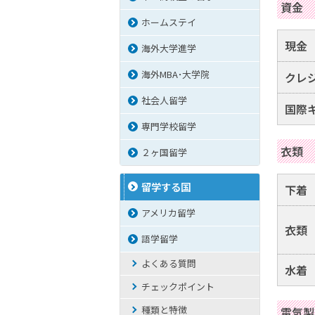
資金
ホームステイ
現金
海外大学進学
海外MBA･大学院
クレ
社会人留学
国際
専門学校留学
衣類
２ヶ国留学
留学する国
下着
アメリカ留学
衣類
語学留学
よくある質問
水着
チェックポイント
種類と特徴
電気製