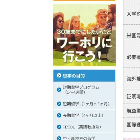
入学許
米国電
必要
留学の目的
海外
短期留学プログラム
（1～4週間）
証明
短期留学（1ヶ月～3ヶ月）
航空
長期留学（4ヶ月以上）
国際
TESOL（英語教授法）
中・高校生の留学