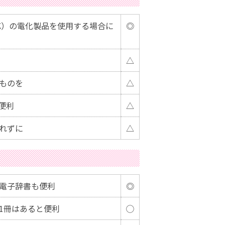
対応）の電化製品を使用する場合に
◎
△
ものを
△
便利
△
れずに
△
電子辞書も便利
◎
1冊はあると便利
◯