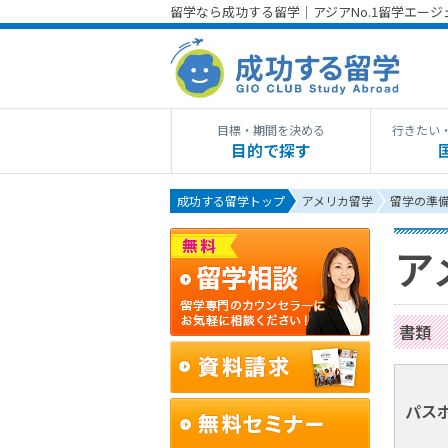
留学なら成功する留学｜アジアNo.1留学エー
目標・期間を決める
行きたい
目的で探す
成功する留学トップ
アメリカ留学
留学の準
ア
書類
パス