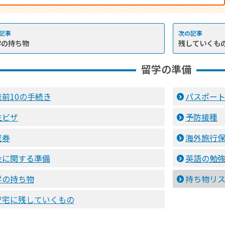
学の持ち物
残していくも
留学の準備
発前10の手続き
パスポー
生ビザ
予防接種
空券
海外旅行
金に関する準備
英語の勉
学の持ち物
持ち物リ
守宅に残していくもの