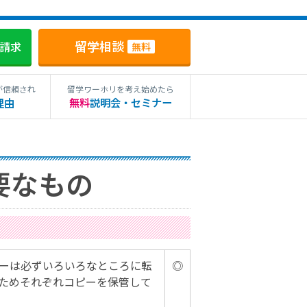
留学相談
料請求
無料
が信頼され
留学ワーホリを考え始めたら
理由
無料
説明会・セミナー
要なもの
ーは必ずいろいろなところに転
◎
ためそれぞれコピーを保管して