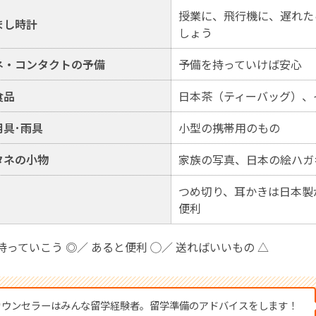
授業に、飛行機に、遅れた
まし時計
しょう
ネ・コンタクトの予備
予備を持っていけば安心
食品
日本茶（ティーバッグ）、
用具･雨具
小型の携帯用のもの
タネの小物
家族の写真、日本の絵ハガ
つめ切り、耳かきは日本製
便利
持っていこう ◎／ あると便利 ◯／ 送ればいいもの △
カウンセラーはみんな留学経験者。留学準備のアドバイスをします！