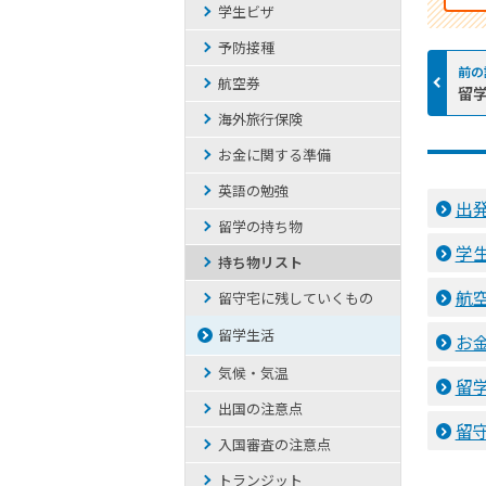
学生ビザ
予防接種
航空券
留
海外旅行保険
お金に関する準備
英語の勉強
出
留学の持ち物
学
持ち物リスト
航
留守宅に残していくもの
留学生活
お
気候・気温
留
出国の注意点
留
入国審査の注意点
トランジット