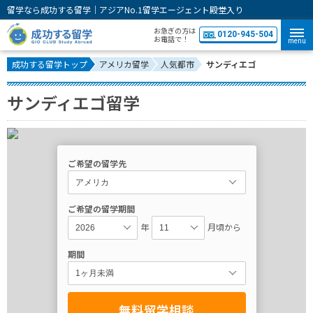
留学なら成功する留学｜アジアNo.1留学エージェント殿堂入り
お急ぎの方は
0120-945-504
お電話で！
menu
成功する留学トップ
アメリカ留学
人気都市
サンディエゴ
サンディエゴ留学
ご希望の留学先
ご希望の留学期間
年
月頃から
期間
無料留学相談