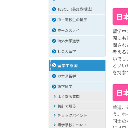
TESOL（英語教授法）
日
中・高校生の留学
ホームステイ
留学中
間にも
海外大学進学
問され
考える
社会人留学
いでし
といい
留学する国
を持参
カナダ留学
語学留学
日
よくある質問
統計で知る
華道、
う。ホ
チェックポイント
同士の
語学学校について
には日