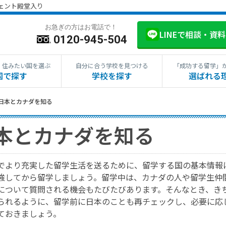
ジェント殿堂入り
お急ぎの方はお電話で！
LINEで相談・資
0120-945-504
・住みたい国を選ぶ
自分に合う学校を見つける
「成功する留学」
国で探す
学校を探す
選ばれる
日本とカナダを知る
本とカナダを知る
でより充実した留学生活を送るために、留学する国の基本情報
強してから留学しましょう。留学中は、カナダの人や留学生仲
について質問される機会もたびたびあります。そんなとき、き
られるように、留学前に日本のことも再チェックし、必要に応
ておきましょう。