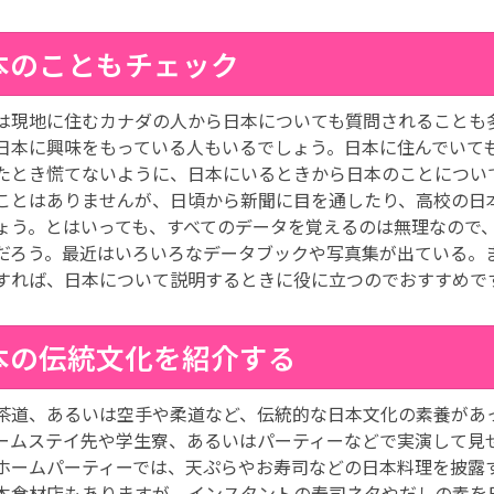
本のこともチェック
は現地に住むカナダの人から日本についても質問されることも
日本に興味をもっている人もいるでしょう。日本に住んでいて
たとき慌てないように、日本にいるときから日本のことについ
ことはありませんが、日頃から新聞に目を通したり、高校の日
ょう。とはいっても、すべてのデータを覚えるのは無理なので
だろう。最近はいろいろなデータブックや写真集が出ている。
すれば、日本について説明するときに役に立つのでおすすめで
本の伝統文化を紹介する
茶道、あるいは空手や柔道など、伝統的な日本文化の素養があ
ームステイ先や学生寮、あるいはパーティーなどで実演して見
ホームパーティーでは、天ぷらやお寿司などの日本料理を披露
本食材店もありますが、インスタントの寿司ネタやだしの素を