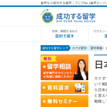
留学なら成功する留学｜アジアNo.1留学エー
目標・期間を決める
行きたい
目的で探す
成功する留学トップ
カナダ留学
留学準備
日
カナダ
いて勉
ら日本
と答え
勉強し