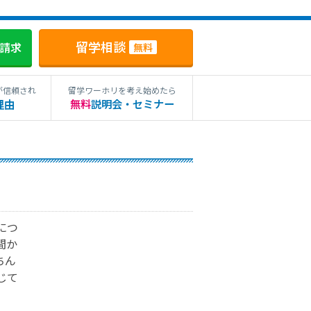
留学相談
料請求
無料
が信頼され
留学ワーホリを考え始めたら
理由
無料
説明会・セミナー
につ
間か
ちん
じて