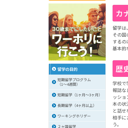
カ
留学は
その国
するの
基本的
歴
留学の目的
短期留学プログラム
学校で
（1～4週間）
報誌な
短期留学（1ヶ月～3ヶ月）
ッショ
本の状
長期留学（4ヶ月以上）
と話せ
ワーキングホリデー
相手に
う。
２ヶ国留学