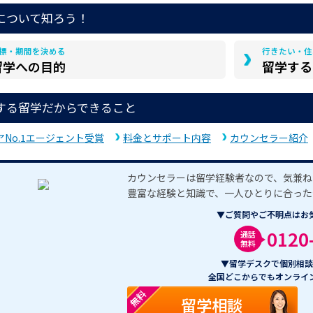
について知ろう！
標・期間を決める
行きたい・住
留学への目的
留学する
する留学だからできること
アNo.1エージェント受賞
料金とサポート内容
カウンセラー紹介
カウンセラーは留学経験者なので、気兼ね
豊富な経験と知識で、一人ひとりに合った
▼ご質問やご不明点はお
0120
通話
無料
▼留学デスクで個別相談
全国どこからでもオンライ
無料
留学相談