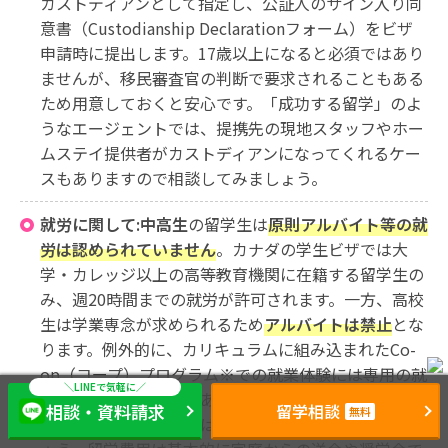
カストディアンとして指定し、公証人のサイン入り同
意書（Custodianship Declarationフォーム）をビザ
申請時に提出します。17歳以上になると必須ではあり
ませんが、移民審査官の判断で要求されることもある
ため用意しておくと安心です。「成功する留学」のよ
うなエージェントでは、提携先の現地スタッフやホー
ムステイ提供者がカストディアンになってくれるケー
スもありますので相談してみましょう。
就労に関して:中高生
の留学生は
原則アルバイト等の就
労は認められていません
。カナダの学生ビザでは大
学・カレッジ以上の高等教育機関に在籍する留学生の
み、週20時間までの就労が許可されます。一方、高校
生は学業専念が求められるため
アルバイトは禁止
とな
ります。例外的に、カリキュラムに組み込まれたCo-
op（コープ）プログラム※での就業体験には専用の就
労許可が下りる場合があります。しかし一般的なお小
相談・資料請求
留学相談
無料
遣い稼ぎのアルバイトはできないと認識しておきまし