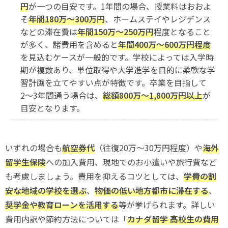
円
が一つの目安です。1年間の場合、授業料はおおよ
そ
年間180万〜300万円
、ホームステイやレジデンス
などの滞在費は
年間150万〜250万円
程度となること
が多く、諸費用を含めると
年間400万〜600万円程度
を見込むケースが一般的です。学校によっては入学時
期が複数あり、単位取得や大学進学を目的に柔軟な学
習計画を立てやすい点が特徴です。卒業を目指して
2〜3年間通う場合は、
総額800万〜1,800万円以上
が
目安となります。
いずれの場合も
航空券代
（往復20万〜30万円程度）や
海外
留学生保険
への加入費用、現地でのお小遣いや旅行費など
も考慮しましょう。費用を抑えるコツとしては、
学費の割
安な地域の学校を選ぶ
、
物価の低い地方都市に滞在する
、
奨学金や教育ローンを活用する
等が挙げられます。詳しい
費用内訳や節約方法については「
カナダ留学 高校生の費用