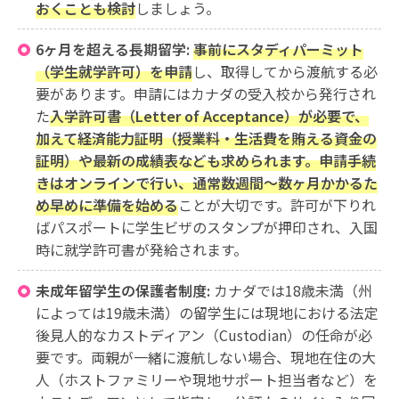
おくことも検討
しましょう。
6ヶ月を超える長期留学:
事前にスタディパーミット
（学生就学許可）を申請
し、取得してから渡航する必
要があります。申請にはカナダの受入校から発行され
た
入学許可書（Letter of Acceptance）が必要で、
加えて経済能力証明（授業料・生活費を賄える資金の
証明）や最新の成績表なども求められます。申請手続
きはオンラインで行い、通常数週間〜数ヶ月かかるた
め早めに準備を始める
ことが大切です。許可が下りれ
ばパスポートに学生ビザのスタンプが押印され、入国
時に就学許可書が発給されます。
未成年留学生の保護者制度:
カナダでは18歳未満（州
によっては19歳未満）の留学生には現地における法定
後見人的なカストディアン（Custodian）の任命が必
要です。両親が一緒に渡航しない場合、現地在住の大
人（ホストファミリーや現地サポート担当者など）を