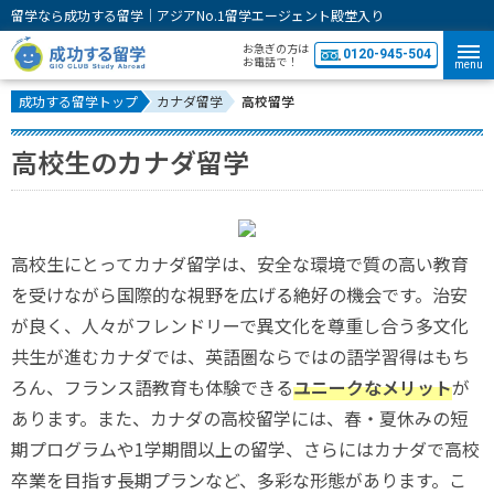
留学なら成功する留学｜アジアNo.1留学エージェント殿堂入り
お急ぎの方は
0120-945-504
お電話で！
menu
成功する留学トップ
カナダ留学
高校留学
高校生のカナダ留学
高校生にとってカナダ留学は、安全な環境で質の高い教育
を受けながら国際的な視野を広げる絶好の機会です。治安
が良く、人々がフレンドリーで異文化を尊重し合う多文化
共生が進むカナダでは、英語圏ならではの語学習得はもち
ろん、フランス語教育も体験できる
ユニークなメリット
が
あります。また、カナダの高校留学には、春・夏休みの短
期プログラムや1学期間以上の留学、さらにはカナダで高校
卒業を目指す長期プランなど、多彩な形態があります。こ