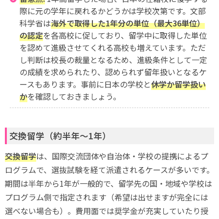
際に元の学年に戻れるかどうかは学校次第です。文部
科学省は
海外で取得した1年分の単位（最大36単位）
の認定
を各高校に促しており、留学中に取得した単位
を認めて進級させてくれる高校も増えています。ただ
し判断は校長の裁量となるため、進級条件として一定
の成績を求められたり、認められず留年扱いとなるケ
ースもあります。事前に日本の学校と
休学か留学扱い
か
を確認しておきましょう。
交換留学（約半年〜1年）
交換留学
は、国際交流団体や自治体・学校の提携によるプ
ログラムで、選抜試験を経て派遣されるケースが多いです。
期間は半年から1年が一般的で、留学先の国・地域や学校は
プログラム側で指定されます（希望は出せますが完全には
選べない場合も）。費用面では奨学金が充実していたり授