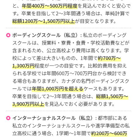
と、
年間400万〜500万円程度
を見込んでおくと安心で
す。卒業を目指して2〜3年間通う場合は、単純計算で
総額1200万〜1,500万円以上
が目安となります。
ボーディングスクール（私立）:
私立のボーディング
スクールは、授業料・寮費・食費・学校活動費などが
含まれるため、公立高校より費用は高くなります。学
校によって差は大きいものの、1年間で
約700万〜
1,300万円
程度が一つの目安です。比較的費用を抑え
られる学校では年間600万〜700万円台から検討でき
る場合もありますが、カナダの名門ボーディングスク
ールでは
年間1,000万円を超える
ケースもあります。
卒業を目指して2〜3年間通う場合は、
総額1,500万〜
3,900万円以上
を見込んでおく必要があります。
インターナショナルスクール（私立）:
都市部にある
私立のインターナショナルスクールや進学準備型の私
立高校に通う場合、1学期〜1年間で
約200万〜600万