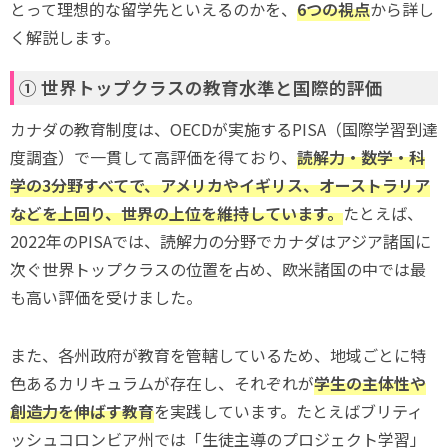
とって理想的な留学先といえるのかを、
6つの視点
から詳し
く解説します。
① 世界トップクラスの教育水準と国際的評価
カナダの教育制度は、OECDが実施するPISA（国際学習到達
度調査）で一貫して高評価を得ており、
読解力・数学・科
学の3分野すべてで、アメリカやイギリス、オーストラリア
などを上回り、世界の上位を維持しています。
たとえば、
2022年のPISAでは、読解力の分野でカナダはアジア諸国に
次ぐ世界トップクラスの位置を占め、欧米諸国の中では最
も高い評価を受けました。
また、各州政府が教育を管轄しているため、地域ごとに特
色あるカリキュラムが存在し、それぞれが
学生の主体性や
創造力を伸ばす教育
を実践しています。たとえばブリティ
ッシュコロンビア州では「生徒主導のプロジェクト学習」