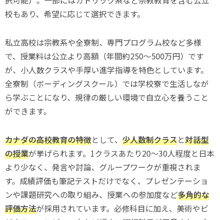
校もあり、希望に応じて選択できます。
私立高校は宗教系や全寮制、専門プログラム校など多様
で、授業料は公立より高額（年間約250〜500万円）です
が、小人数クラスや手厚い進学指導を特色としています。
全寮制（ボーディングスクール）では学校寮で生活しなが
ら学ぶことになり、規律の厳しい環境で自立心を養うこと
ができます。
カナダの高校教育の特徴
として、
少人数制クラス
と
対話型
の授業
が挙げられます。1クラスあたり20〜30人程度と日本
より少なく、発言や討論、グループワークが重視されま
す。成績評価も筆記テストだけでなく、プレゼンテーショ
ンや課題研究への取り組み、授業への参加度など
多角的な
評価方法
が採用されています。必修科目に加え、美術やビ