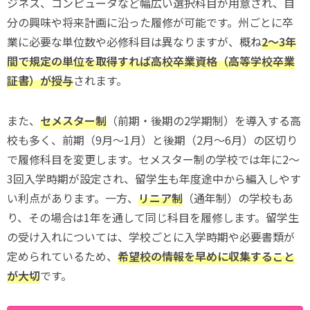
ジネス、コンピュータなど幅広い選択科目が用意され、自
分の興味や将来計画に沿った履修が可能です。州ごとに卒
業に必要な単位数や必修科目は異なりますが、概ね
2〜3年
間で規定の単位を取得すれば高校卒業資格（高等学校卒業
証書）が授与
されます。
また、
セメスター制
（前期・後期の2学期制）を導入する高
校も多く、前期（9月〜1月）と後期（2月〜6月）の区切り
で履修科目を変更します。セメスター制の学校では年に2〜
3回入学時期が設定され、留学生も年度途中から編入しやす
い利点があります。一方、
リニア制
（通年制）の学校もあ
り、その場合は1年を通して同じ科目を履修します。留学生
の受け入れについては、学校ごとに入学時期や必要書類が
定められているため、
希望校の情報を早めに収集すること
が大切
です。