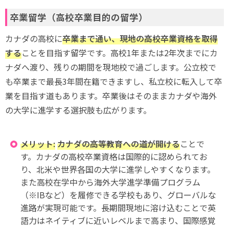
卒業留学（高校卒業目的の留学）
カナダの高校に
卒業まで通い、現地の高校卒業資格を取得
する
ことを目指す留学です。高校1年または2年次までにカ
ナダへ渡り、残りの期間を現地校で過ごします。公立校で
も卒業まで最長3年間在籍できますし、私立校に転入して卒
業を目指す道もあります。卒業後はそのままカナダや海外
の大学に進学する選択肢も広がります。
メリット:
カナダの高等教育への道が開ける
ことで
す。カナダの高校卒業資格は国際的に認められてお
り、北米や世界各国の大学に進学しやすくなります。
また高校在学中から海外大学進学準備プログラム
（※IBなど）を履修できる学校もあり、グローバルな
進路が実現可能です。長期間現地に溶け込むことで英
語力はネイティブに近いレベルまで高まり、国際感覚