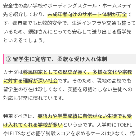
安全性の高い学校やボーディングスクール・ホームステイ
先を紹介しており、
未成年者向けのサポート体制が万全
で
す。都市部でも比較的安全で、生活インフラや交通も整って
いるため、親御さんにとっても安心して送り出せる留学先
といえるでしょう。
③ 留学生に寛容で、柔軟な受け入れ体制
カナダは
移民国家としての歴史が長く、多様な文化や宗教
に対する理解が深い社会
です。そのため、現地の高校でも
留学生の存在は珍しくなく、英語を母語としない生徒への
対応も非常に慣れています。
特筆すべきは、
英語力や学業成績に自信がない生徒でも受
け入れてくれる学校が多い
という点です。入学時にTOEFL
やIELTSなどの語学試験スコアを求めるケースは少なく、代