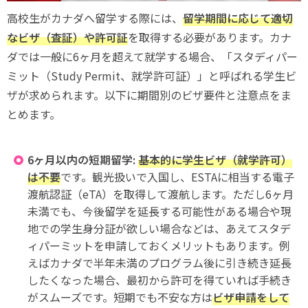
高校生がカナダへ留学する際には、
留学期間に応じて適切
なビザ（査証）や許可証
を取得する必要があります。カナ
ダでは一般に6ヶ月を超えて就学する場合、「スタディパー
ミット（Study Permit、就学許可証）」と呼ばれる学生ビ
ザが求められます。以下に期間別のビザ要件と注意点をま
とめます。
6ヶ月以内の短期留学:
基本的に学生ビザ（就学許可）
は不要
です。観光扱いで入国し、ESTAに相当する電子
渡航認証（eTA）を取得して渡航します。ただし6ヶ月
未満でも、今後留学を延長する可能性がある場合や現
地での学生身分証が欲しい場合などは、あえてスタデ
ィパーミットを申請しておくメリットもあります。例
えばカナダで半年未満のプログラム後に引き続き延長
したくなった場合、最初から許可を得ていれば手続き
がスムーズです。短期でも不安な方は
ビザ申請をして