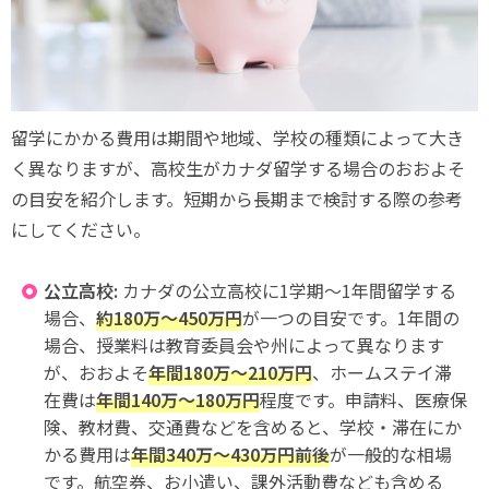
留学にかかる費用は期間や地域、学校の種類によって大き
く異なりますが、高校生がカナダ留学する場合のおおよそ
の目安を紹介します。短期から長期まで検討する際の参考
にしてください。
公立高校:
カナダの公立高校に1学期〜1年間留学する
場合、
約180万〜450万円
が一つの目安です。1年間の
場合、授業料は教育委員会や州によって異なります
が、おおよそ
年間180万〜210万円
、ホームステイ滞
在費は
年間140万〜180万円
程度です。申請料、医療保
険、教材費、交通費などを含めると、学校・滞在にか
かる費用は
年間340万〜430万円前後
が一般的な相場
です。航空券、お小遣い、課外活動費なども含める