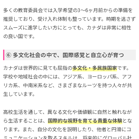
多くの教育委員会では入学希望の3〜6ヶ月前からの準備を
推奨しており、受け入れ体制も整っています。時期を逃さず
スムーズに進学したい方にとっても、カナダは非常に相性
の良い国です。
⑥ 多文化社会の中で、国際感覚と自立心が育つ
カナダは世界的に見ても屈指の
多文化・多民族国家
です。
学校や地域社会の中には、アジア系、ヨーロッパ系、アフ
リカ系、中南米系など、さまざまなルーツを持つ人々が共
生しています。
高校生活を通して、異なる文化や価値観に自然と触れなが
ら生活することは、
国際的な視野を育てる貴重な体験
とな
ります。また、自分の文化を説明したり、他者と円滑にコ
ミュニケーションを取るスキルは、将来的にグローバル社