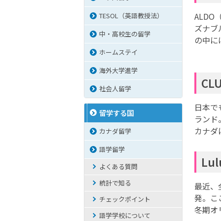
ALD
TESOL（英語教授法）
ズナブ
中・高校生の留学
の中に
ホームステイ
海外大学進学
CL
社会人留学
日本で
留学する国
ランド
カナダ
カナダ留学
語学留学
Lu
よくある質問
統計で知る
最近、
発。こ
チェックポイント
冬期オ
語学学校について