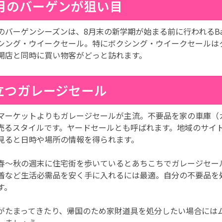
2月のバーゲンが狙い目
バーゲンシーズンは、8月末の新学期が始まる前に行われるBack T
シング・ウイークセール。特にボクシング・ウイークセールは
開店と同時に買い物客がどっと訪れます。
立つガレージセール
マーケットよりもガレージセールが主流。不要品を家の車庫（
売るスタイルです。ヤードセールとも呼ばれます。地域のサイ
見ると日時や場所の情報を得られます。
春～秋の週末に住宅街を歩いているとあちこちでガレージセー
着など生活必需品を安く手に入れるには最適。自分の不要品を
す。
がたまってきたり、帰国のため家財道具を処分したい場合には