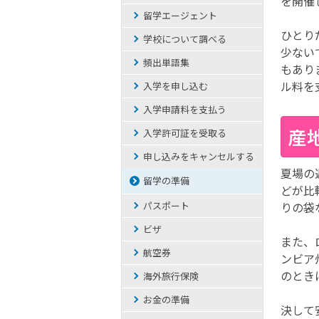
を開催
留学エージェント
ひとり
学校について調べる
少ない
頻出単語集
もあり
ル料を
入学を申し込む
入学申請料を支払う
産
入学許可証を受取る
申し込みをキャンセルする
夏場の
留学の準備
どが比
パスポート
りの袋
ビザ
また、
航空券
ンビア
のとき
海外旅行保険
お金の準備
決して