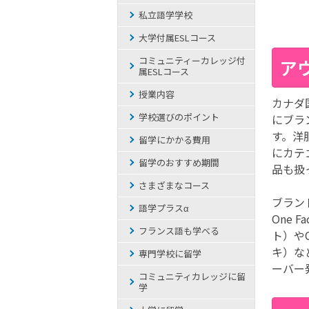
私立語学学校
大学付属ESLコース
コミュニティーカレッジ付
ア
属ESLコース
授業内容
カナダ
学校選びのポイント
にブラ
す。洋
留学にかかる費用
にカテ
留学のおすすめ期間
品も扱
さまざまなコース
ブラン
語学プラスα
One 
フランス語も学べる
ト）やC
キ）な
専門学校に留学
ーバー
コミュニティカレッジに留
学