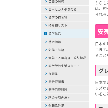
英語の勉強
ちらも
は、釣
日本とカナダを知る
られる
留学の持ち物
持ち物リスト
安
留学生活
基本情報
日本の
じます
気候・気温
ること
到着・入国審査・乗り継ぎ
語学学校生活スタート
グ
在留届
身分証明書
日本で
ッズな
銀行口座開設
いるこ
現金を引き出す
運転免許証