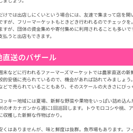
しましょう。
だけでは出店しにくいという場合には、友達で集まって店を開
ですが、フリーマーケットもときどき行われるのでチェックを
ますが、団体の資金集めや寄付集めに利用されることも多いで
支払うと出店もできます。
地直送のバザール
週末などに行われるファーマーズマーケットでは農家直送の新
較的安価に売られているので、機会があれば訪れてみましょう。
などで売られていることもあり、そのスケールの大きさにびっ
ロッキー地域には夏場、新鮮な野菜や果物をいっぱい詰め込ん
州のオカナガンから週に1回巡回します。トウモロコシや桃、
に収穫した新鮮な作物ばかり。
安くはありませんが、味と鮮度は抜群。魚市場もあります。フ