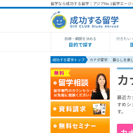
留学なら成功する留学｜アジアNo.1留学エー
目標・期間を決める
行きたい
目的で探す
成功する留学トップ
カナダ留学
暮らしを楽
カ
最近カ
すめシ
す。
カ