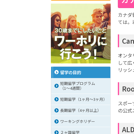
カナダ
ては。
Ca
オンタ
して広
リッシ
留学の目的
短期留学プログラム
Ro
（1～4週間）
短期留学（1ヶ月～3ヶ月）
スポー
の公式
長期留学（4ヶ月以上）
ワーキングホリデー
AL
２ヶ国留学