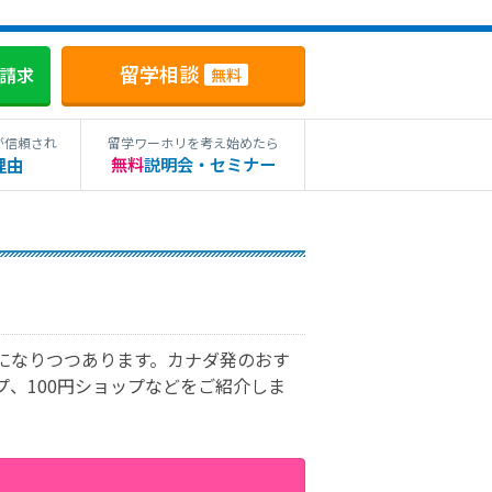
留学相談
料請求
無料
が信頼され
留学ワーホリを考え始めたら
理由
無料
説明会・セミナー
になりつつあります。カナダ発のおす
、100円ショップなどをご紹介しま