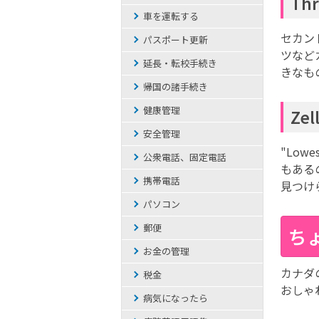
Th
車を運転する
セカン
パスポート更新
ツなど
延長・転校手続き
きなも
帰国の諸手続き
健康管理
Zel
安全管理
"Lo
公衆電話、固定電話
もある
携帯電話
見つけ
パソコン
郵便
ち
お金の管理
カナダ
税金
おしゃ
病気になったら