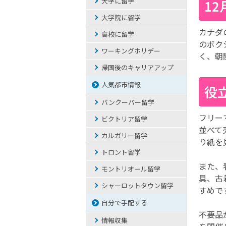
大学に留学
1
大学院に留学
カナダの
高校に留学
のボク
ワーキングホリデー
く、朝
帰国後のキャリアアップ
人気都市情報
役
バンクーバー留学
フリー
ビクトリア留学
並べて
カルガリー留学
り紙を
トロント留学
また、
モントリオール留学
具、古
シャーロットタウン留学
すめで
自分で手配する
不要品
情報収集