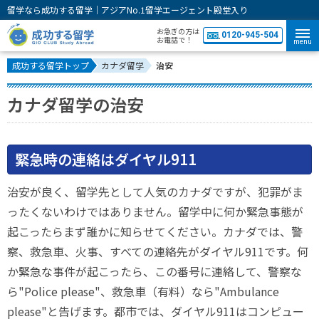
留学なら成功する留学｜アジアNo.1留学エージェント殿堂入り
お急ぎの方は
0120-945-504
お電話で！
menu
成功する留学トップ
カナダ留学
治安
カナダ留学の治安
緊急時の連絡はダイヤル911
治安が良く、留学先として人気のカナダですが、犯罪がま
ったくないわけではありません。留学中に何か緊急事態が
起こったらまず誰かに知らせてください。カナダでは、警
察、救急車、火事、すべての連絡先がダイヤル911です。何
か緊急な事件が起こったら、この番号に連絡して、警察な
ら"Police please"、救急車（有料）なら"Ambulance
please"と告げます。都市では、ダイヤル911はコンピュー